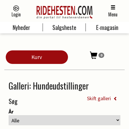
Login
Menu
Nyheder
Salgsheste
E-magasin
0
Kurv
Galleri
: Hundeudstillinger
Skift galleri
Søg
År