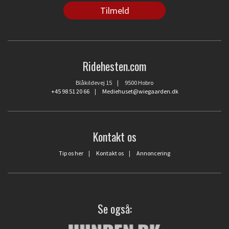
Ridehesten.com
Blåkildevej 15 | 9500 Hobro
+45 98 51 20 66
|
Mediehuset@wiegaarden.dk
Kontakt os
Tip os her
|
Kontakt os
|
Annoncering
Se også: