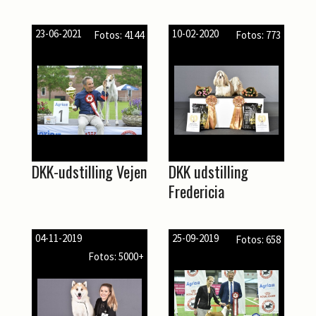
23-06-2021
10-02-2020
Fotos: 4144
Fotos: 773
DKK-udstilling Vejen
DKK udstilling
Fredericia
04-11-2019
25-09-2019
Fotos: 658
Fotos: 5000+