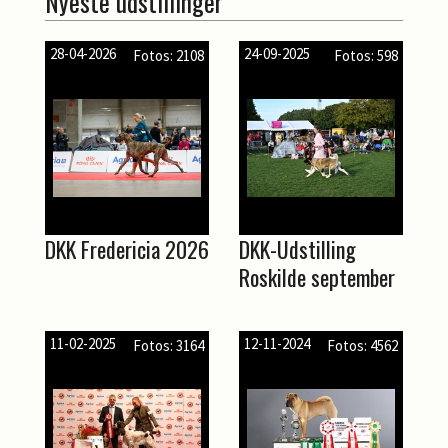
Nyeste udstillinger
28-04-2026
24-09-2025
Fotos: 2108
Fotos: 598
DKK Fredericia 2026
DKK-Udstilling
Roskilde september
11-02-2025
12-11-2024
Fotos: 3164
Fotos: 4562