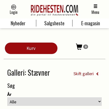
Login
Menu
Nyheder
Salgsheste
E-magasin
0
Kurv
Galleri
: Stævner
Skift galleri
Søg
År