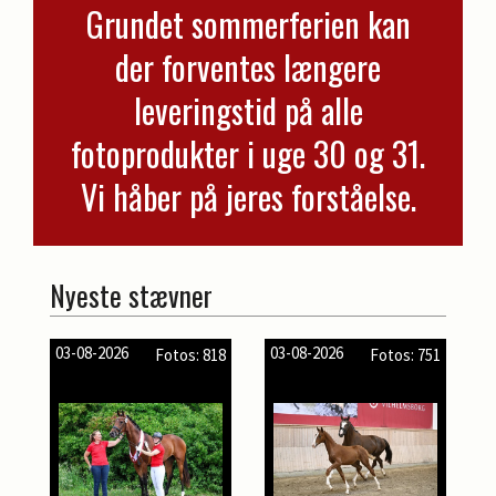
Grundet sommerferien kan
der forventes længere
leveringstid på alle
fotoprodukter i uge 30 og 31.
Vi håber på jeres forståelse.
Nyeste stævner
03-08-2026
03-08-2026
Fotos: 818
Fotos: 751