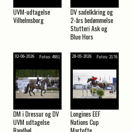
UVM-udtagelse
DV sadelkåring og
Vilhelmsborg
2-års bedømmelse
Stutteri Ask og
Blue Hors
02-06-2026
28-05-2026
Fotos: 4951
Fotos: 2176
DM i Dressur og DV
Longines EEF
UVM udtagelse
Nations Cup
Randbøl
Martofte