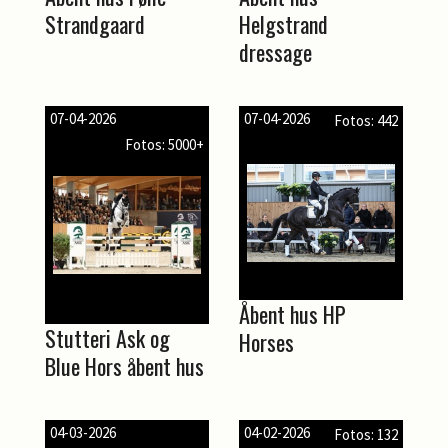
Strandgaard
Helgstrand
dressage
07-04-2026
07-04-2026
Fotos: 442
Fotos: 5000+
Åbent hus HP
Stutteri Ask og
Horses
Blue Hors åbent hus
04-03-2026
04-02-2026
Fotos: 132