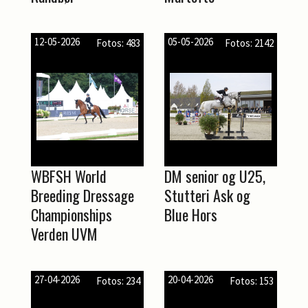
12-05-2026
05-05-2026
Fotos: 483
Fotos: 2142
WBFSH World
DM senior og U25,
Breeding Dressage
Stutteri Ask og
Championships
Blue Hors
Verden UVM
27-04-2026
20-04-2026
Fotos: 234
Fotos: 153