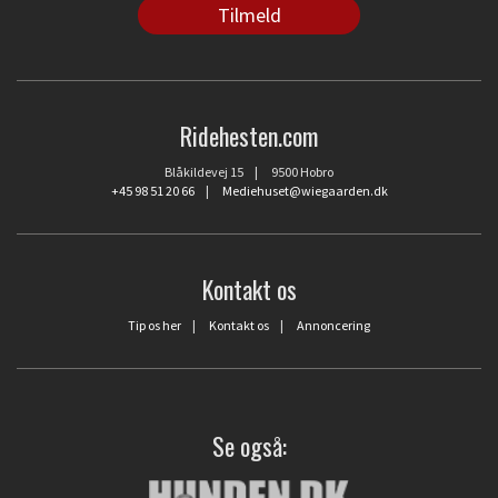
Ridehesten.com
Blåkildevej 15 | 9500 Hobro
+45 98 51 20 66
|
Mediehuset@wiegaarden.dk
Kontakt os
Tip os her
|
Kontakt os
|
Annoncering
Se også: