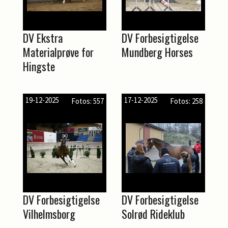
DV Ekstra
DV Forbesigtigelse
Materialprøve for
Mundberg Horses
Hingste
19-12-2025
17-12-2025
Fotos: 557
Fotos: 258
DV Forbesigtigelse
DV Forbesigtigelse
Vilhelmsborg
Solrød Rideklub