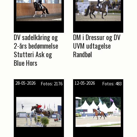
DV sadelkåring og
DM i Dressur og DV
2-års bedømmelse
UVM udtagelse
Stutteri Ask og
Randbøl
Blue Hors
28-05-2026
12-05-2026
Fotos: 2176
Fotos: 483