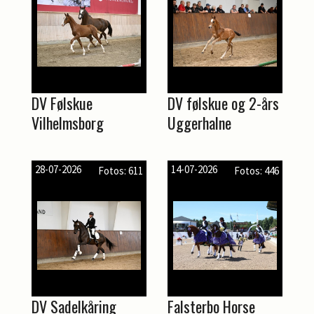
DV Følskue
DV følskue og 2-års
Vilhelmsborg
Uggerhalne
28-07-2026
14-07-2026
Fotos: 611
Fotos: 446
DV Sadelkåring
Falsterbo Horse