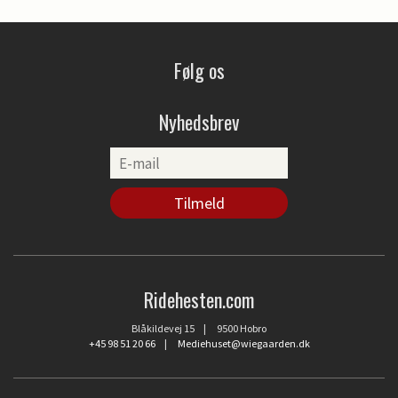
Følg os
Nyhedsbrev
Ridehesten.com
Blåkildevej 15 | 9500 Hobro
+45 98 51 20 66
|
Mediehuset@wiegaarden.dk