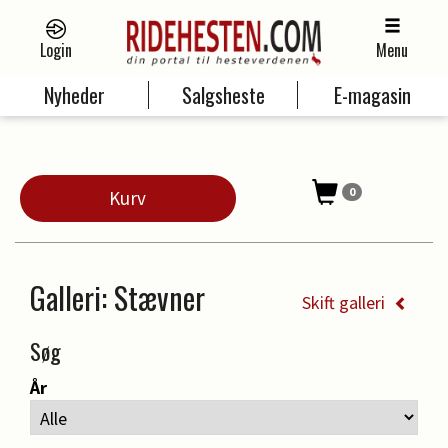
Login
Menu
Nyheder
Salgsheste
E-magasin
0
Kurv
Galleri
: Stævner
Skift galleri
Søg
År