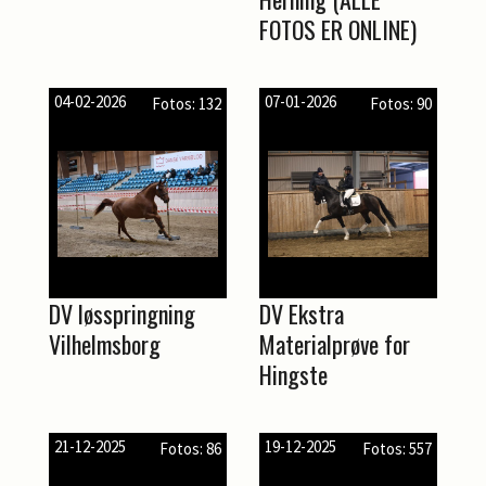
FOTOS ER ONLINE)
04-02-2026
07-01-2026
Fotos: 132
Fotos: 90
DV løsspringning
DV Ekstra
Vilhelmsborg
Materialprøve for
Hingste
21-12-2025
19-12-2025
Fotos: 86
Fotos: 557