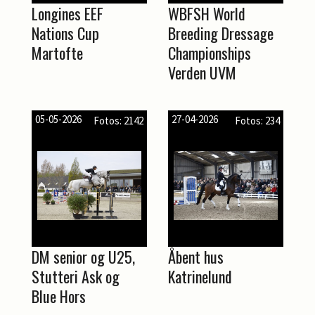
Longines EEF
WBFSH World
Nations Cup
Breeding Dressage
Martofte
Championships
Verden UVM
05-05-2026
27-04-2026
Fotos: 2142
Fotos: 234
DM senior og U25,
Åbent hus
Stutteri Ask og
Katrinelund
Blue Hors