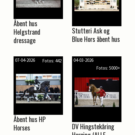
Åbent hus
Stutteri Ask og
Helgstrand
Blue Hors åbent hus
dressage
07-04-2026
04-03-2026
Fotos: 442
Fotos: 5000+
Åbent hus HP
DV Hingstekåring
Horses
Herning (ALLE