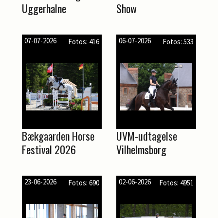
Uggerhalne
Show
07-07-2026
06-07-2026
Fotos: 416
Fotos: 533
Bækgaarden Horse
UVM-udtagelse
Festival 2026
Vilhelmsborg
23-06-2026
02-06-2026
Fotos: 690
Fotos: 4951