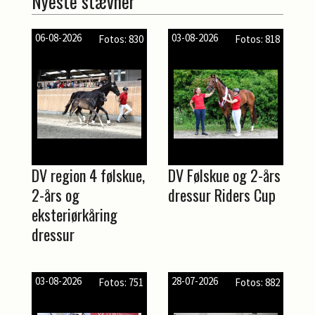
Nyeste stævner
06-08-2026
03-08-2026
Fotos: 830
Fotos: 818
DV region 4 følskue,
DV Følskue og 2-års
2-års og
dressur Riders Cup
eksteriørkåring
dressur
03-08-2026
28-07-2026
Fotos: 751
Fotos: 882