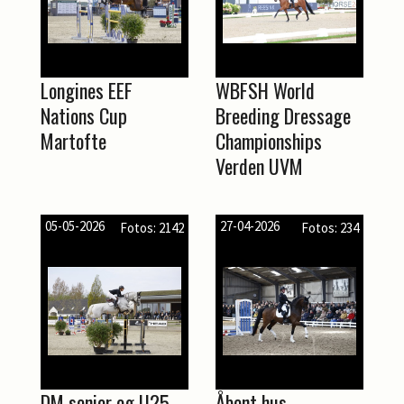
Longines EEF
WBFSH World
Nations Cup
Breeding Dressage
Martofte
Championships
Verden UVM
05-05-2026
27-04-2026
Fotos: 2142
Fotos: 234
DM senior og U25,
Åbent hus