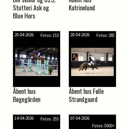
Stutteri Ask og
Katrinelund
Blue Hors
20-04-2026
20-04-2026
Fotos: 153
Fotos: 285
Åbent hus
Åbent hus Følle
Bøgegården
Strandgaard
14-04-2026
07-04-2026
Fotos: 255
Fotos: 5000+