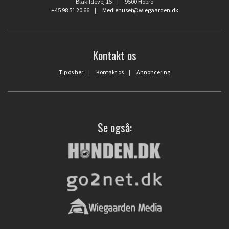
Blåkildevej 15 | 9500 Hobro
+45 98 51 20 66
|
Mediehuset@wiegaarden.dk
Kontakt os
Tip os her
|
Kontakt os
|
Annoncering
Se også: