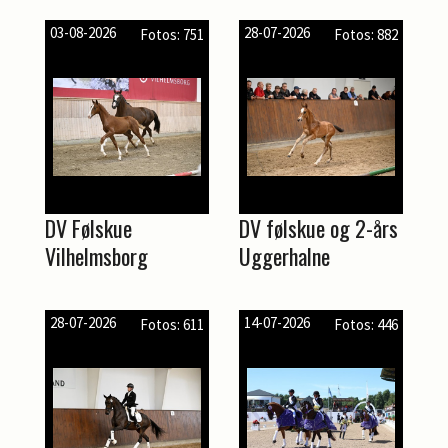
03-08-2026
28-07-2026
Fotos: 751
Fotos: 882
DV Følskue
DV følskue og 2-års
Vilhelmsborg
Uggerhalne
28-07-2026
14-07-2026
Fotos: 611
Fotos: 446