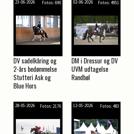
23-06-2026
02-06-2026
Fotos: 690
Fotos: 4951
DV sadelkåring og
DM i Dressur og DV
2-års bedømmelse
UVM udtagelse
Stutteri Ask og
Randbøl
Blue Hors
28-05-2026
12-05-2026
Fotos: 2176
Fotos: 483