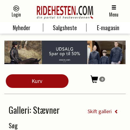
Login
Menu
Nyheder
Salgsheste
E-magasin
0
Kurv
Galleri
: Stævner
Skift galleri
Søg