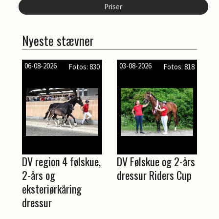
Priser
Nyeste stævner
06-08-2026
03-08-2026
Fotos: 830
Fotos: 818
DV region 4 følskue,
DV Følskue og 2-års
2-års og
dressur Riders Cup
eksteriørkåring
dressur