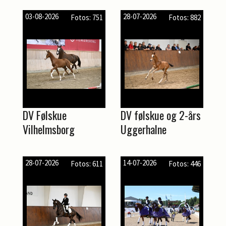
03-08-2026
28-07-2026
Fotos: 751
Fotos: 882
DV Følskue
DV følskue og 2-års
Vilhelmsborg
Uggerhalne
28-07-2026
14-07-2026
Fotos: 611
Fotos: 446