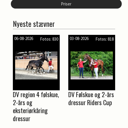
Priser
Nyeste stævner
06-08-2026
03-08-2026
Fotos: 830
Fotos: 818
DV region 4 følskue,
DV Følskue og 2-års
2-års og
dressur Riders Cup
eksteriørkåring
dressur