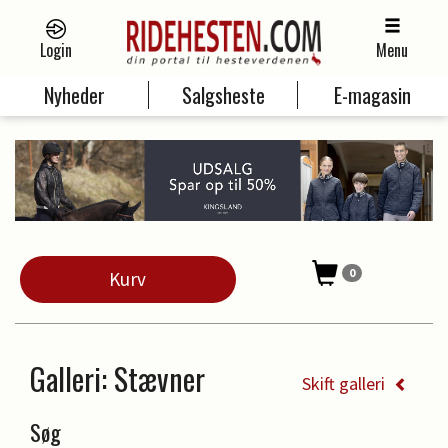
Login
Menu
Nyheder
Salgsheste
E-magasin
0
Kurv
Galleri
: Stævner
Skift galleri
Søg