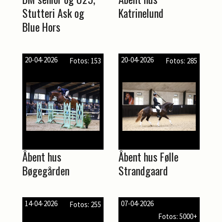
Stutteri Ask og
Katrinelund
Blue Hors
20-04-2026
20-04-2026
Fotos: 153
Fotos: 285
Åbent hus
Åbent hus Følle
Bøgegården
Strandgaard
14-04-2026
07-04-2026
Fotos: 255
Fotos: 5000+