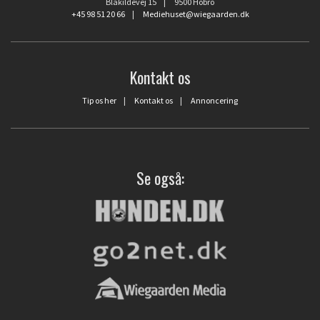
Blåkildevej 15 | 9500 Hobro
+45 98 51 20 66
|
Mediehuset@wiegaarden.dk
Kontakt os
Tip os her
|
Kontakt os
|
Annoncering
Se også: