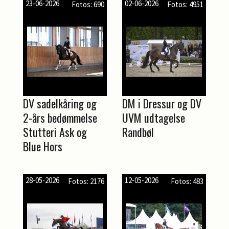
23-06-2026
02-06-2026
Fotos: 690
Fotos: 4951
DV sadelkåring og
DM i Dressur og DV
2-års bedømmelse
UVM udtagelse
Stutteri Ask og
Randbøl
Blue Hors
28-05-2026
12-05-2026
Fotos: 2176
Fotos: 483