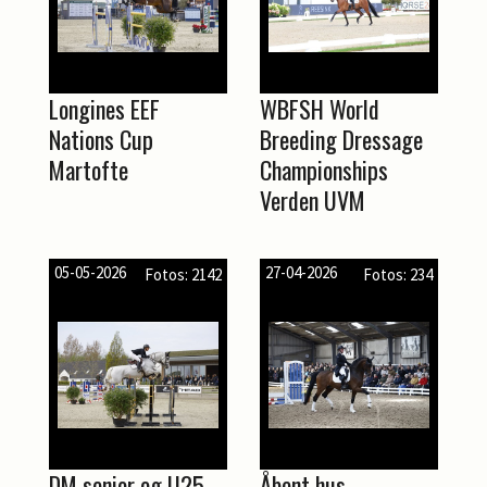
Longines EEF
WBFSH World
Nations Cup
Breeding Dressage
Martofte
Championships
Verden UVM
05-05-2026
27-04-2026
Fotos: 2142
Fotos: 234
DM senior og U25,
Åbent hus