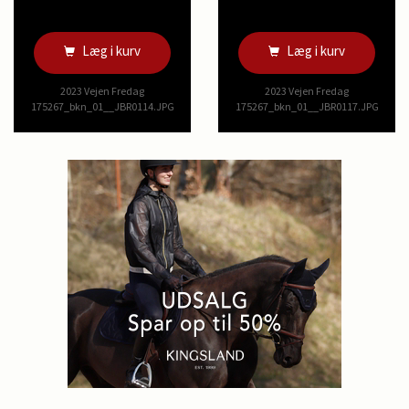
Læg i kurv
Læg i kurv
2023 Vejen Fredag
2023 Vejen Fredag
175267_bkn_01__JBR0114.JPG
175267_bkn_01__JBR0117.JPG