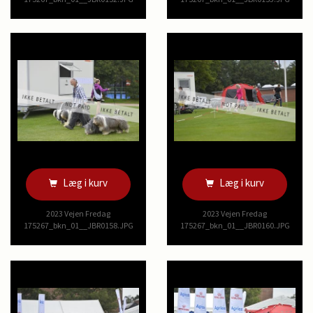
Læg i kurv
Læg i kurv
2023 Vejen Fredag
2023 Vejen Fredag
175267_bkn_01__JBR0158.JPG
175267_bkn_01__JBR0160.JPG