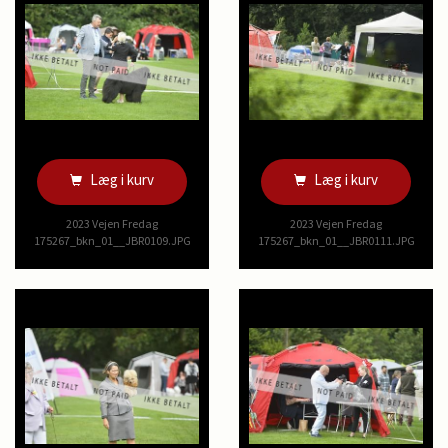
Læg i kurv
Læg i kurv
2023 Vejen Fredag
2023 Vejen Fredag
175267_bkn_01__JBR0109.JPG
175267_bkn_01__JBR0111.JPG