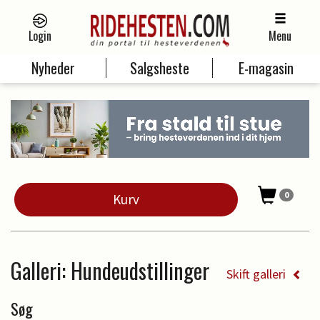
Login
Menu
Nyheder
Salgsheste
E-magasin
0
Kurv
Galleri
: Hundeudstillinger
Skift galleri
Søg