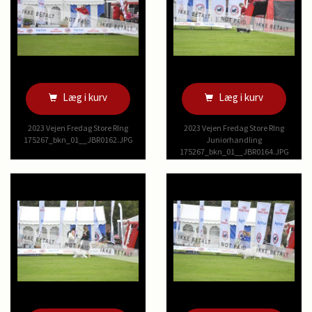
Læg i kurv
Læg i kurv
2023 Vejen Fredag Store RIng
2023 Vejen Fredag Store RIng
175267_bkn_01__JBR0162.JPG
Juniorhandling
175267_bkn_01__JBR0164.JPG