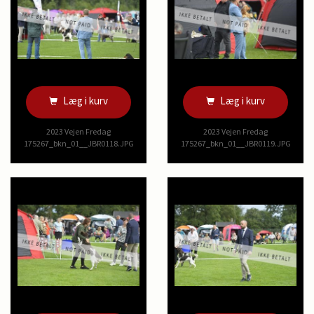
Læg i kurv
Læg i kurv
2023 Vejen Fredag
2023 Vejen Fredag
175267_bkn_01__JBR0118.JPG
175267_bkn_01__JBR0119.JPG