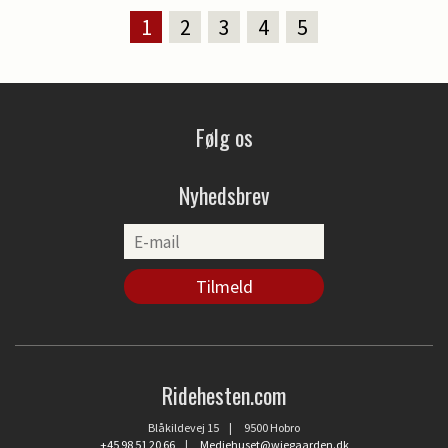
1
2
3
4
5
Følg os
Nyhedsbrev
Ridehesten.com
Blåkildevej 15 | 9500 Hobro
+45 98 51 20 66
|
Mediehuset@wiegaarden.dk