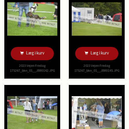
Læg i kurv
Læg i kurv
2023 Vejen Fredag
2023 Vejen Fredag
175267_bkn_01__JBR0142.JPG
175267_bkn_01__JBR0145.JPG