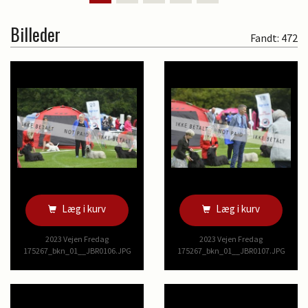
Billeder
Fandt: 472
Læg i kurv
Læg i kurv
2023 Vejen Fredag
2023 Vejen Fredag
175267_bkn_01__JBR0106.JPG
175267_bkn_01__JBR0107.JPG