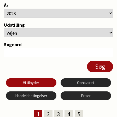
År
Udstilling
Søgeord
Vi tilbyder
Ophavsret
Handelsbetingelser
Priser
1
2
3
4
5