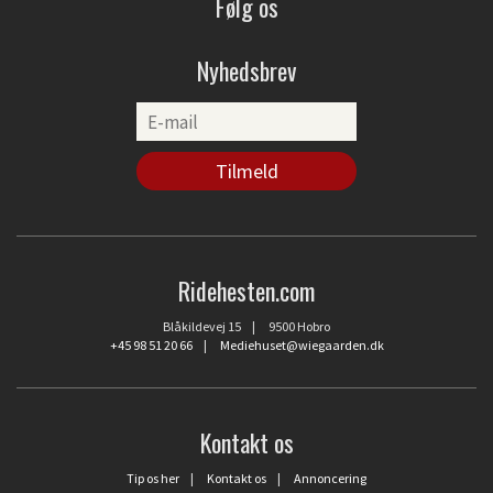
Følg os
Nyhedsbrev
Ridehesten.com
Blåkildevej 15 | 9500 Hobro
+45 98 51 20 66
|
Mediehuset@wiegaarden.dk
Kontakt os
Tip os her
|
Kontakt os
|
Annoncering