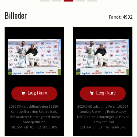
Billeder
Fandt: 4932
Læg i kurv
Læg i kurv
2026 DKK udstilling Vejen 181564
2026 DKK udstilling Vejen 181564
søndag Store ring Bedste baby
søndag Store ring Bedste baby
1057 Acaiza's Harbinger Of Havoc
1057 Acaiza's Harbinger Of Havoc
Samojedhund
Samojedhund
181564_ch_01__62_8665.JPG
181564_ch_01__62_8666.JPG