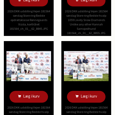
2026 DKK udstilling Vejen 181564
2026 DKK udstilling Vejen 181564
søndag Store ring Bedste
søndag Store ring Bedste hvalp
opdrætsklasse Rønnegaards
1059 Lovely Snow Diamonds
Vizsla, korthåret
Unlike any other Hannah
181564_ch_01__62_8845.JPG
Samojedhund
181564_ch_01__62_8855.JPG
Læg i kurv
Læg i kurv
2026 DKK udstilling Vejen 181564
2026 DKK udstilling Vejen 181564
søndag Store ring Bedste hvalp
søndag Store ring Bedste hvalp