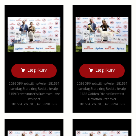
Læg i kurv
Læg i kurv
2026 DKK udstilling Vejen 181564
2026 DKK udstilling Vejen 181564
søndag Store ring Bedste hvalp
søndag Store ring Bedste hvalp
2159 Frontrunner's Summer Love
1628 Golden Divine Sweetest
Whippet
Devotion Retriever
181564_ch_01__62_8890.JPG
181564_ch_01__62_8894.JPG