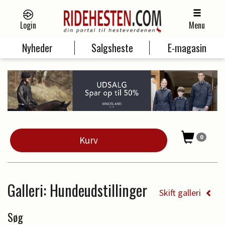
Login
Menu
Nyheder
Salgsheste
E-magasin
0
Kurv
Galleri
: Hundeudstillinger
Skift galleri
Søg