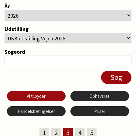
År
Udstilling
Søgeord
Vi tilbyder
Ophavsret
Handelsbetingelser
Priser
1
2
3
4
5