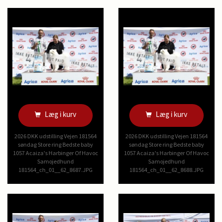
Læg i kurv
Læg i kurv
2026 DKK udstilling Vejen 181564
2026 DKK udstilling Vejen 181564
søndag Store ring Bedste baby
søndag Store ring Bedste baby
1057 Acaiza's Harbinger Of Havoc
1057 Acaiza's Harbinger Of Havoc
Samojedhund
Samojedhund
181564_ch_01__62_8687.JPG
181564_ch_01__62_8688.JPG