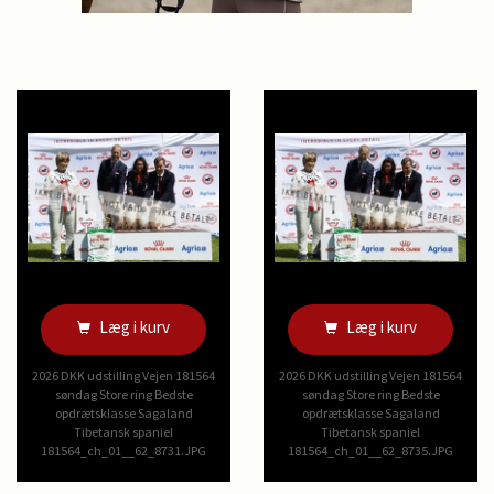
Læg i kurv
Læg i kurv
2026 DKK udstilling Vejen 181564
2026 DKK udstilling Vejen 181564
søndag Store ring Bedste
søndag Store ring Bedste
opdrætsklasse Sagaland
opdrætsklasse Sagaland
Tibetansk spaniel
Tibetansk spaniel
181564_ch_01__62_8731.JPG
181564_ch_01__62_8735.JPG