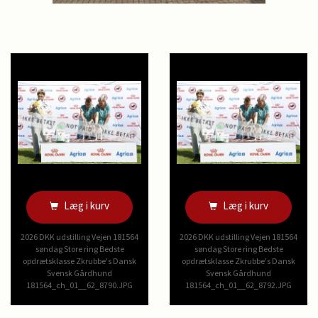
Læg i kurv
Læg i kurv
2026 DKK udstilling Vejen 181564
2026 DKK udstilling Vejen 181564
søndag Store ring Bedste
søndag Store ring Bedste
opdrætsklasse Zkrubbe's Dansk
opdrætsklasse Zkrubbe's Dansk
Svensk Gårdhund
Svensk Gårdhund
181564_ch_01__62_8790.JPG
181564_ch_01__62_8792.JPG