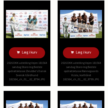
Læg i kurv
Læg i kurv
2026 DKK udstilling Vejen 181564
2026 DKK udstilling Vejen 181564
søndag Store ring Bedste
søndag Store ring Bedste
opdrætsklasse Zkrubbe's Dansk
opdrætsklasse Rønnegaards
Svensk Gårdhund
Vizsla, korthåret
181564_ch_01__62_8794.JPG
181564_ch_01__62_8799.JPG