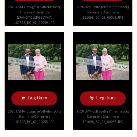
2026 UVM-udtagelse Vilhelmsborg
2026 UVM-udtagelse Vilhelmsborg
Theresa Rosenkilde
Stemning Dommere
BRANDTBJERGS DIVYA
181698_BC_02_00053.JPG
181698_BC_02_00049.JPG
Læg i kurv
Læg i kurv
2026 UVM-udtagelse Vilhelmsborg
2026 UVM-udtagelse Vilhelmsborg
Stemning Dommere
Stemning Dommere
181698_BC_02_00055.JPG
181698_BC_02_00057.JPG