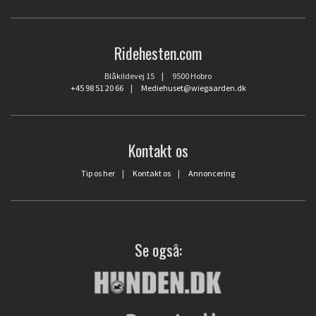
Ridehesten.com
Blåkildevej 15 | 9500 Hobro
+45 98 51 20 66
|
Mediehuset@wiegaarden.dk
Kontakt os
Tip os her
|
Kontakt os
|
Annoncering
Se også: