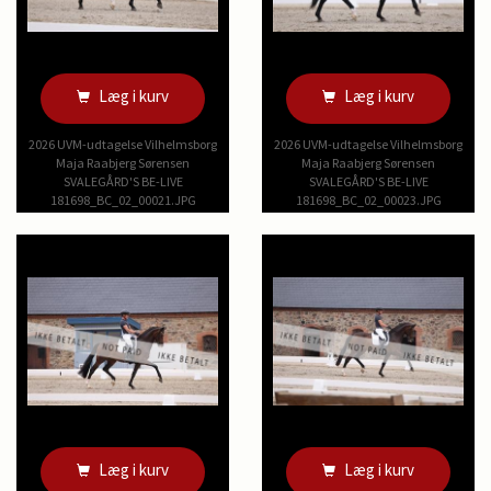
Læg i kurv
Læg i kurv
2026 UVM-udtagelse Vilhelmsborg
2026 UVM-udtagelse Vilhelmsborg
Maja Raabjerg Sørensen
Maja Raabjerg Sørensen
SVALEGÅRD'S BE-LIVE
SVALEGÅRD'S BE-LIVE
181698_BC_02_00021.JPG
181698_BC_02_00023.JPG
Læg i kurv
Læg i kurv