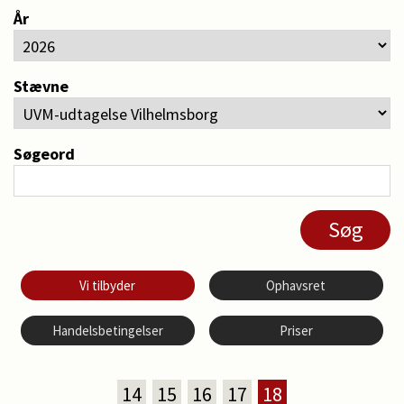
År
Stævne
Søgeord
Vi tilbyder
Ophavsret
Handelsbetingelser
Priser
14
15
16
17
18