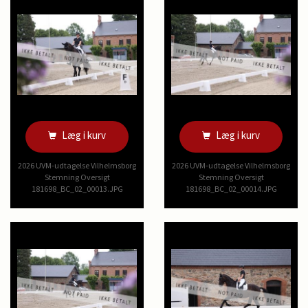
Læg i kurv
Læg i kurv
2026 UVM-udtagelse Vilhelmsborg
2026 UVM-udtagelse Vilhelmsborg
Stemning Oversigt
Stemning Oversigt
181698_BC_02_00013.JPG
181698_BC_02_00014.JPG