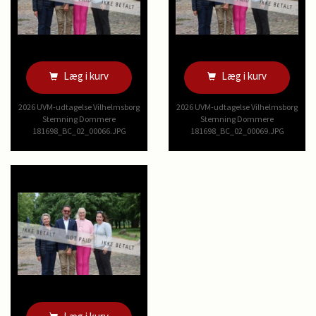
Læg i kurv
Læg i kurv
2026 UVM-udtagelse Vilhelmsborg
2026 UVM-udtagelse Vilhelmsborg
Stemning Dommere
Stemning Dommere
181698_BC_02_00066.JPG
181698_BC_02_00069.JPG