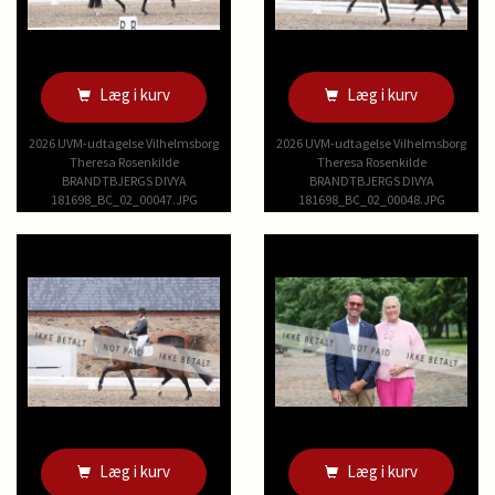
Læg i kurv
Læg i kurv
2026 UVM-udtagelse Vilhelmsborg
2026 UVM-udtagelse Vilhelmsborg
Theresa Rosenkilde
Theresa Rosenkilde
BRANDTBJERGS DIVYA
BRANDTBJERGS DIVYA
181698_BC_02_00047.JPG
181698_BC_02_00048.JPG
Læg i kurv
Læg i kurv