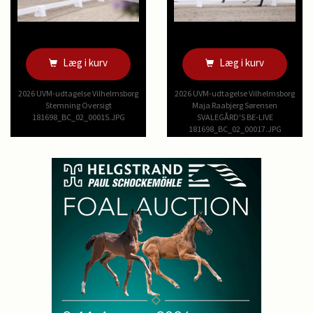
Læg i kurv
Læg i kurv
2026 UVM-udtagelse Vilhelmsborg
2026 UVM-udtagelse Vilhelmsborg
Stemning Oversigt
Maja Raabjerg Sørensen
181698_BC_02_00015.JPG
SVALEGÅRD'S BE-LIVE
181698_BC_02_00017.JPG