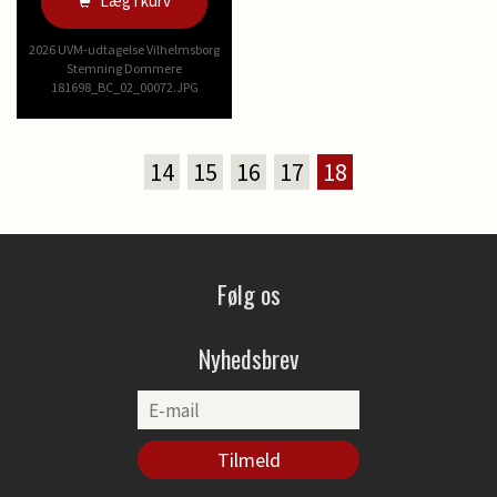
Læg i kurv
2026 UVM-udtagelse Vilhelmsborg
Stemning Dommere
181698_BC_02_00072.JPG
14
15
16
17
18
Følg os
Nyhedsbrev