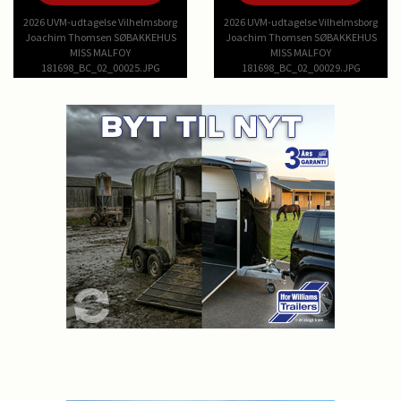
2026 UVM-udtagelse Vilhelmsborg
2026 UVM-udtagelse Vilhelmsborg
Joachim Thomsen SØBAKKEHUS
Joachim Thomsen SØBAKKEHUS
MISS MALFOY
MISS MALFOY
181698_BC_02_00025.JPG
181698_BC_02_00029.JPG