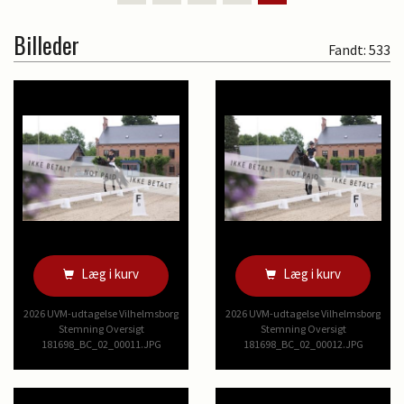
Billeder
Fandt: 533
Læg i kurv
Læg i kurv
2026 UVM-udtagelse Vilhelmsborg
2026 UVM-udtagelse Vilhelmsborg
Stemning Oversigt
Stemning Oversigt
181698_BC_02_00011.JPG
181698_BC_02_00012.JPG