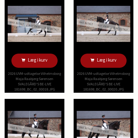
Læg i kurv
Læg i kurv
2026 UVM-udtagelse Vilhelmsborg
2026 UVM-udtagelse Vilhelmsborg
Maja Raabjerg Sørensen
Maja Raabjerg Sørensen
SVALEGÅRD'S BE-LIVE
SVALEGÅRD'S BE-LIVE
181698_BC_02_00018.JPG
181698_BC_02_00020.JPG