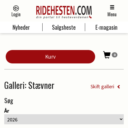
Login
Menu
Nyheder
Salgsheste
E-magasin
0
Kurv
Galleri
: Stævner
Skift galleri
Søg
År