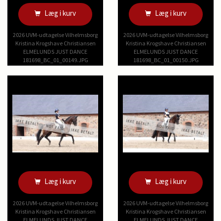
Læg i kurv
Læg i kurv
2026 UVM-udtagelse Vilhelmsborg
2026 UVM-udtagelse Vilhelmsborg
Kristina Krogshave Christiansen
Kristina Krogshave Christiansen
ELMELUNDS JUST DANCE
ELMELUNDS JUST DANCE
181698_BC_01_00149.JPG
181698_BC_01_00150.JPG
Læg i kurv
Læg i kurv
2026 UVM-udtagelse Vilhelmsborg
2026 UVM-udtagelse Vilhelmsborg
Kristina Krogshave Christiansen
Kristina Krogshave Christiansen
ELMELUNDS JUST DANCE
ELMELUNDS JUST DANCE