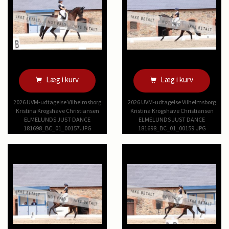
Læg i kurv
Læg i kurv
2026 UVM-udtagelse Vilhelmsborg
2026 UVM-udtagelse Vilhelmsborg
Kristina Krogshave Christiansen
Kristina Krogshave Christiansen
ELMELUNDS JUST DANCE
ELMELUNDS JUST DANCE
181698_BC_01_00157.JPG
181698_BC_01_00159.JPG