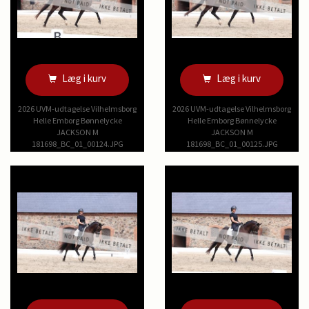
Læg i kurv
Læg i kurv
2026 UVM-udtagelse Vilhelmsborg
2026 UVM-udtagelse Vilhelmsborg
Helle Emborg Bønnelycke
Helle Emborg Bønnelycke
JACKSON M
JACKSON M
181698_BC_01_00124.JPG
181698_BC_01_00125.JPG