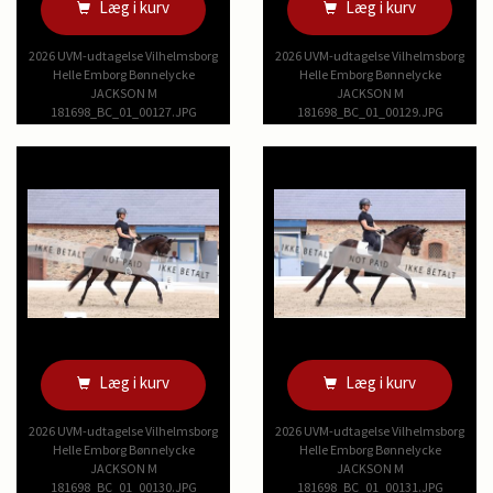
Læg i kurv
Læg i kurv
2026 UVM-udtagelse Vilhelmsborg
2026 UVM-udtagelse Vilhelmsborg
Helle Emborg Bønnelycke
Helle Emborg Bønnelycke
JACKSON M
JACKSON M
181698_BC_01_00127.JPG
181698_BC_01_00129.JPG
Læg i kurv
Læg i kurv
2026 UVM-udtagelse Vilhelmsborg
2026 UVM-udtagelse Vilhelmsborg
Helle Emborg Bønnelycke
Helle Emborg Bønnelycke
JACKSON M
JACKSON M
181698_BC_01_00130.JPG
181698_BC_01_00131.JPG