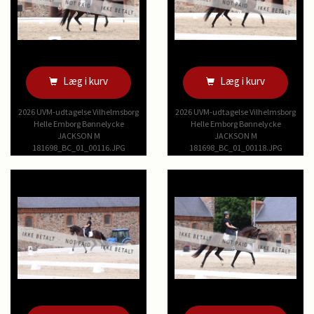
Læg i kurv
Læg i kurv
2026 UVM-udtagelse Vilhelmsborg
2026 UVM-udtagelse Vilhelmsborg
Helle Emborg Bønnelycke
Helle Emborg Bønnelycke
JACKSON M
JACKSON M
181698_BC_01_00116.JPG
181698_BC_01_00118.JPG