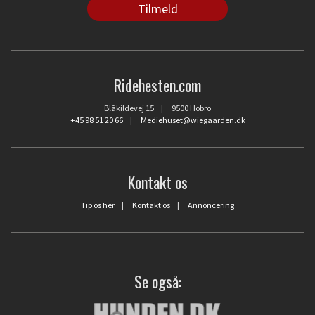
Ridehesten.com
Blåkildevej 15 | 9500 Hobro
+45 98 51 20 66
|
Mediehuset@wiegaarden.dk
Kontakt os
Tip os her
|
Kontakt os
|
Annoncering
Se også: