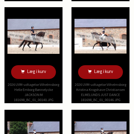
Læg i kurv
Læg i kurv
2026 UVM-udtagelse Vilhelmsborg
2026 UVM-udtagelse Vilhelmsborg
Helle Emborg Bønnelycke
Kristina Krogshave Christiansen
JACKSON M
ELMELUNDS JUST DANCE
181698_BC_01_00140.JPG
181698_BC_01_00146.JPG