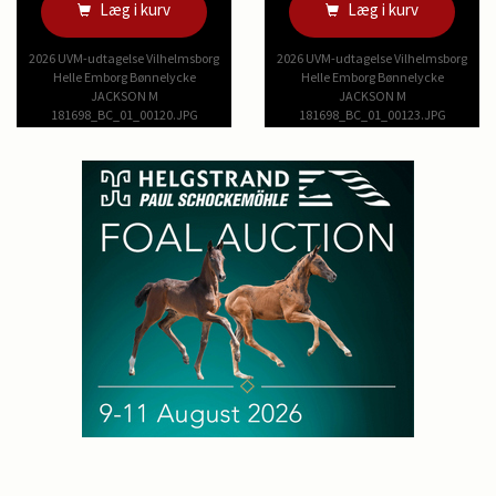
Læg i kurv
Læg i kurv
2026 UVM-udtagelse Vilhelmsborg
2026 UVM-udtagelse Vilhelmsborg
Helle Emborg Bønnelycke
Helle Emborg Bønnelycke
JACKSON M
JACKSON M
181698_BC_01_00120.JPG
181698_BC_01_00123.JPG