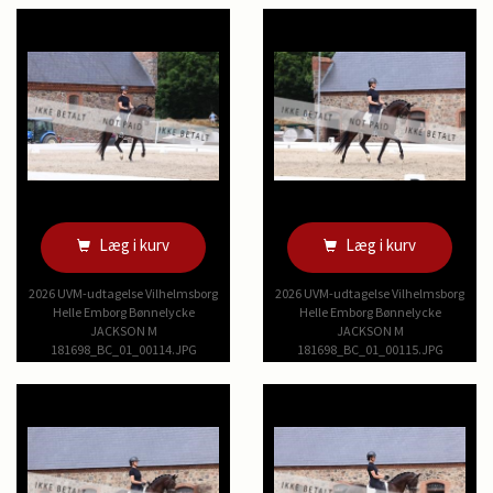
Læg i kurv
Læg i kurv
2026 UVM-udtagelse Vilhelmsborg
2026 UVM-udtagelse Vilhelmsborg
Helle Emborg Bønnelycke
Helle Emborg Bønnelycke
JACKSON M
JACKSON M
181698_BC_01_00114.JPG
181698_BC_01_00115.JPG