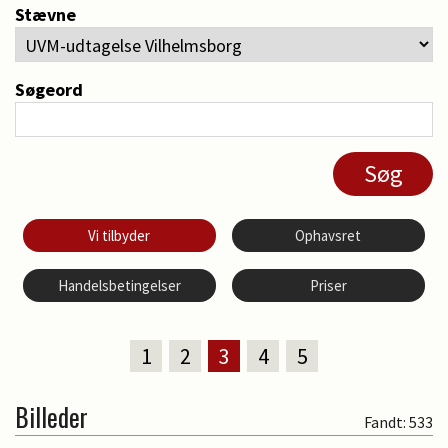
Stævne
Søgeord
Vi tilbyder
Ophavsret
Handelsbetingelser
Priser
1
2
3
4
5
Billeder
Fandt: 533