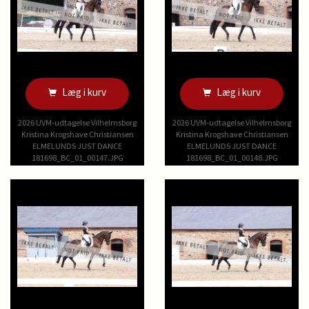
Læg i kurv
Læg i kurv
2026 UVM-udtagelse Vilhelmsborg
2026 UVM-udtagelse Vilhelmsborg
Kristina Krogshave Christiansen
Kristina Krogshave Christiansen
ELMELUNDS JUST DANCE
ELMELUNDS JUST DANCE
181698_BC_01_00147.JPG
181698_BC_01_00148.JPG