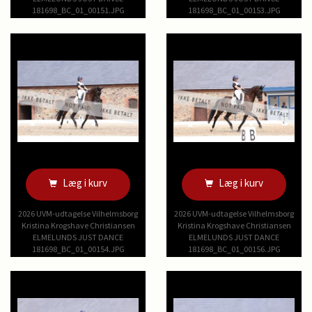
181698_BC_01_00151.JPG
181698_BC_01_00153.JPG
Læg i kurv
Læg i kurv
2026 UVM-udtagelse Vilhelmsborg
2026 UVM-udtagelse Vilhelmsborg
Kristina Krogshave Christiansen
Kristina Krogshave Christiansen
ELMELUNDS JUST DANCE
ELMELUNDS JUST DANCE
181698_BC_01_00154.JPG
181698_BC_01_00156.JPG