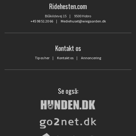
Ridehesten.com
Blåkildevej 15 | 9500 Hobro
+45 98 51 20 66
|
Mediehuset@wiegaarden.dk
Kontakt os
Tip os her
|
Kontakt os
|
Annoncering
Se også: