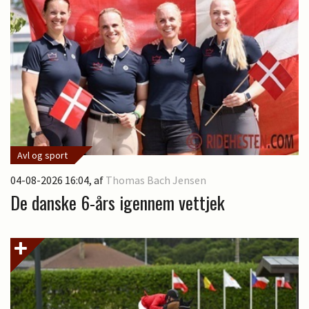
Avl og sport
04-08-2026 16:04
, af
Thomas Bach Jensen
De danske 6-års igennem vettjek