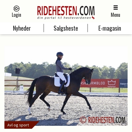
Login
Menu
Nyheder
Salgsheste
E-magasin
Avl og sport