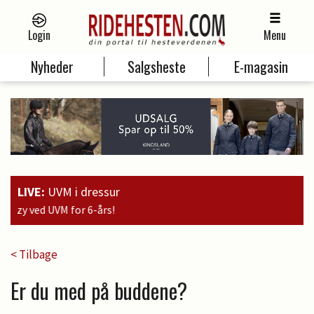
Login
Menu
Nyheder
Salgsheste
E-magasin
LIVE:
UVM i dressur
19:00
< Tilbage
Er du med på buddene?