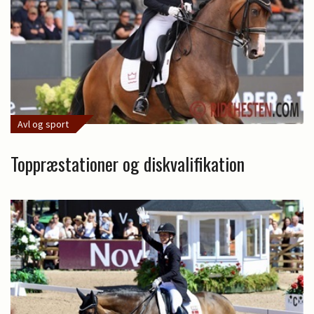
Avl og sport
Toppræstationer og diskvalifikation