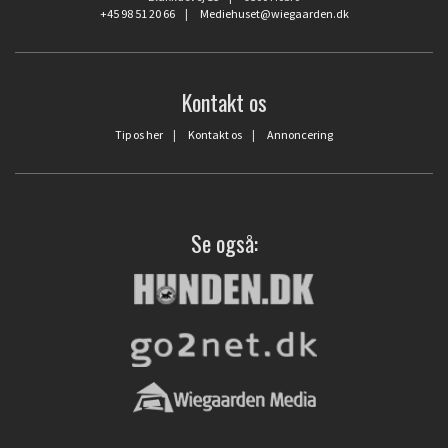
+45 98 51 20 66
|
Mediehuset@wiegaarden.dk
Kontakt os
Tip os her
|
Kontakt os
|
Annoncering
Se også: