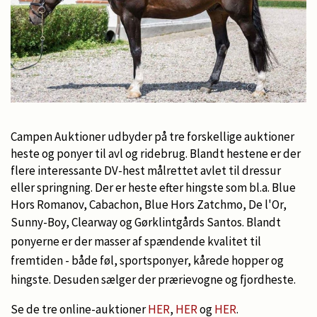
Campen Auktioner udbyder på tre forskellige auktioner
heste og ponyer til avl og ridebrug. Blandt hestene er der
flere interessante DV-hest målrettet avlet til dressur
eller springning. Der er heste efter hingste som bl.a. Blue
Hors Romanov, Cabachon, Blue Hors Zatchmo, De l'Or,
Sunny-Boy, Clearway og Gørklintgårds Santos.
Blandt
ponyerne er der masser af spændende kvalitet til
fremtiden - både føl, sportsponyer, kårede hopper og
hingste.
Desuden sælger der prærievogne og fjordheste.
Se de tre online-auktioner
HER
,
HER
og
HER
.