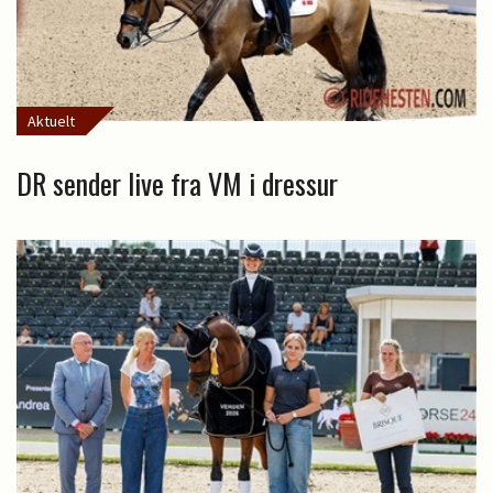
Aktuelt
DR sender live fra VM i dressur