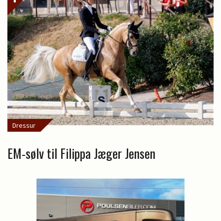
Dressur
EM-sølv til Filippa Jæger Jensen