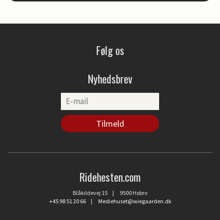
Følg os
Nyhedsbrev
Ridehesten.com
Blåkildevej 15 | 9500 Hobro
+45 98 51 20 66
|
Mediehuset@wiegaarden.dk