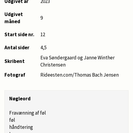
Udgivet år
2023
Udgivet
9
måned
Start side nr.
12
Antal sider
4,5
Eva Søndergaard og Janne Winther
Skribent
Christensen
Fotograf
Rideesten.com/Thomas Bach Jensen
Nøgleord
Fravænning af føl
føl
håndtering