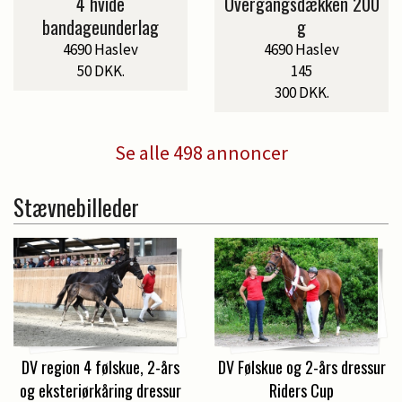
4 hvide
Overgangsdækken 200
bandageunderlag
g
4690 Haslev
4690 Haslev
50 DKK.
145
300 DKK.
Se alle 498 annoncer
Stævnebilleder
DV region 4 følskue, 2-års
DV Følskue og 2-års dressur
og eksteriørkåring dressur
Riders Cup