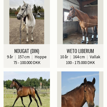
NOUGAT (DIN)
WETO LIBERUM
9 år
|
157 cm
|
Hoppe
10 år
|
164 cm
|
Vallak
75 - 100.000 DKK
100 - 175.000 DKK