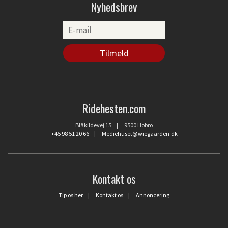
Nyhedsbrev
Ridehesten.com
Blåkildevej 15 | 9500 Hobro
+45 98 51 20 66
|
Mediehuset@wiegaarden.dk
Kontakt os
Tip os her
|
Kontakt os
|
Annoncering