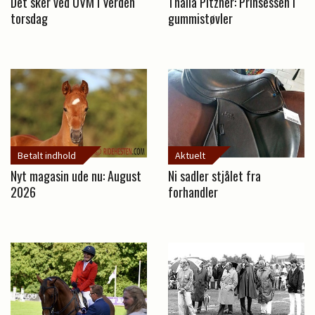
Det sker ved UVM i Verden
Thalia Pitzner: Prinsessen i
torsdag
gummistøvler
Betalt indhold
Aktuelt
Nyt magasin ude nu: August
Ni sadler stjålet fra
2026
forhandler