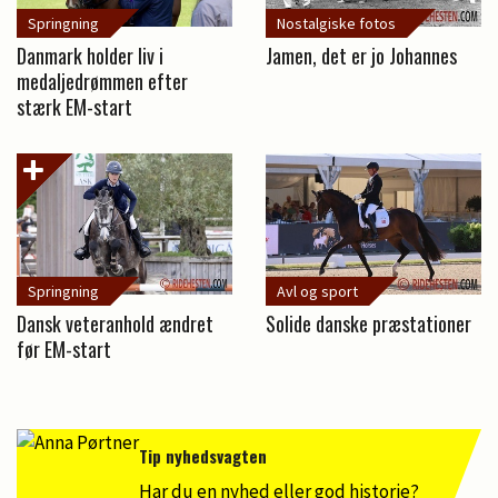
Springning
Nostalgiske fotos
Danmark holder liv i
Jamen, det er jo Johannes
medaljedrømmen efter
stærk EM-start
Springning
Avl og sport
Dansk veteranhold ændret
Solide danske præstationer
før EM-start
Tip nyhedsvagten
Har du en nyhed eller god historie?