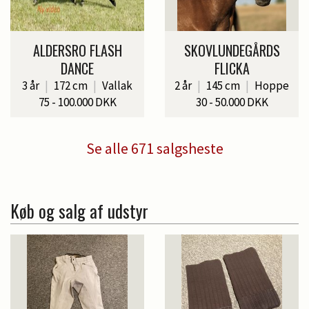
ALDERSRO FLASH
SKOVLUNDEGÅRDS
DANCE
FLICKA
3 år
|
172 cm
|
Vallak
2 år
|
145 cm
|
Hoppe
75 - 100.000 DKK
30 - 50.000 DKK
Se alle 671 salgsheste
Køb og salg af udstyr