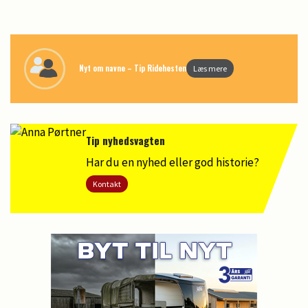
Nyt om navne – Tip Ridehesten
Læs mere
Tip nyhedsvagten
Har du en nyhed eller god historie?
Kontakt