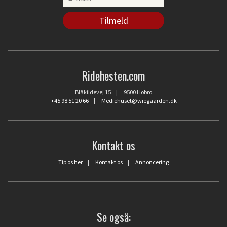
Ridehesten.com
Blåkildevej 15 | 9500 Hobro
+45 98 51 20 66
|
Mediehuset@wiegaarden.dk
Kontakt os
Tip os her
|
Kontakt os
|
Annoncering
Se også: