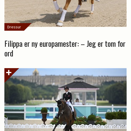
Dressur
Filippa er ny europamester: – Jeg er tom for
ord