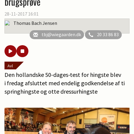
brugsprøve
28-11-2017 16:01
Thomas Bach Jensen
tbj@wiegaarden.dk
20 33 86 83
Avl
Den hollandske 50-dages-test for hingste blev
i fredag afsluttet med endelig godkendelse af ti
springhingste og otte dressurhingste