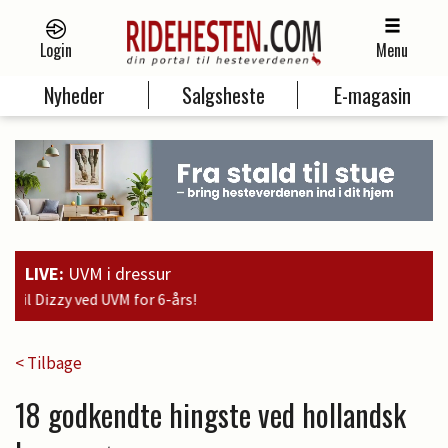
Login
Menu
Nyheder
Salgsheste
E-magasin
LIVE:
UVM i dressur
-års!
< Tilbage
18 godkendte hingste ved hollandsk