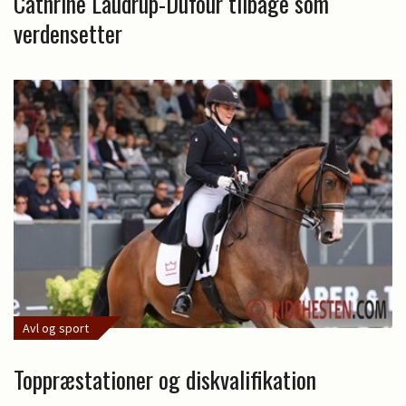
Cathrine Laudrup-Dufour tilbage som
verdensetter
Avl og sport
Toppræstationer og diskvalifikation