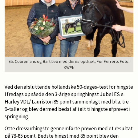
Els Cooremans og Bart Leo med deres opdræt, For Ferrero. Foto:
KWPN
Ved den afsluttende hollandske 50-dages-test for hingste
i fredags opnåede den 3-årige springhingst Jubel ES e.
Harley VDL/ Lauriston 85 point sammenlagt med bl.a. tre
9-taller og blev dermed bedst af i alt ti hingste afprøvet i
springning.
Otte dressurhingste gennemførte prøven med et resultat
på 78-85 point. Bedste hingst med 85 point blev den