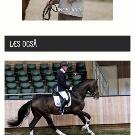
LÆS OGSÅ