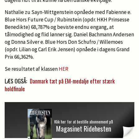
Nathalie zu Sayn-Wittgenstein opnåede med Fabienne e.
Blue Hors Future Cup / Rubinstein (opdr. HKH Prinsesse
Benedikte) 68,787% og beviste endnu engang, at
tålmodighed og flid lønner sig. Daniel Bachmann Andersen
og Donna Silver e. Blue Hors Don Schufro / Willemoes
(opdr. Lilian og Carl Erik Jensen) opnåede i dagens Grand
Prix 66,362%.
Se resultatet af klassen
HER
LÆS OGSÅ:
Danmark tæt på EM-medalje efter stærk
holdfinale
Klik her for at bestille abonnement på
Magasinet Ridehesten