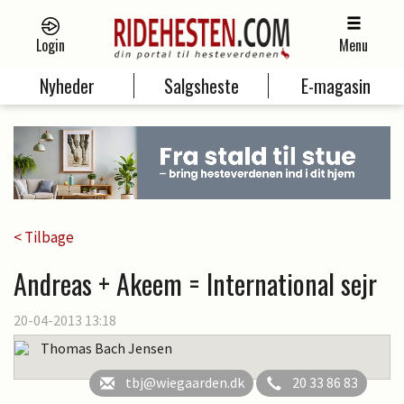
Login
Menu
Nyheder
Salgsheste
E-magasin
< Tilbage
Andreas + Akeem = International sejr
20-04-2013 13:18
Thomas Bach Jensen
tbj@wiegaarden.dk
20 33 86 83