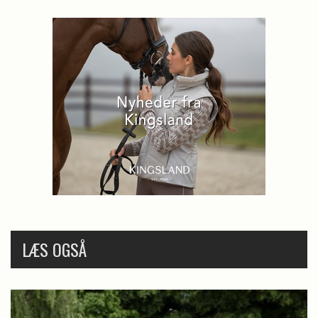
LÆS OGSÅ