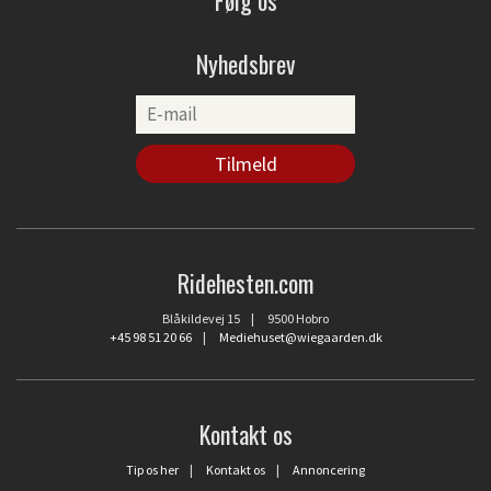
Nyhedsbrev
Ridehesten.com
Blåkildevej 15 | 9500 Hobro
+45 98 51 20 66
|
Mediehuset@wiegaarden.dk
Kontakt os
Tip os her
|
Kontakt os
|
Annoncering