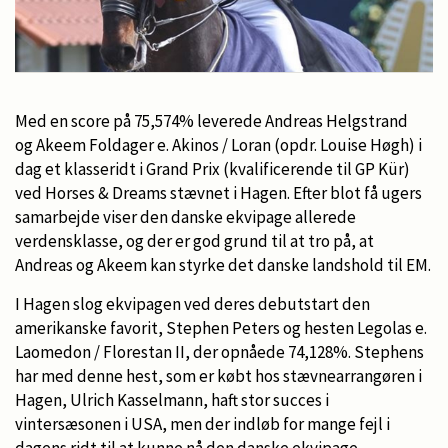
Med en score på 75,574% leverede Andreas Helgstrand
og Akeem Foldager e. Akinos / Loran (opdr. Louise Høgh) i
dag et klasseridt i Grand Prix (kvalificerende til GP Kür)
ved Horses & Dreams stævnet i Hagen. Efter blot få ugers
samarbejde viser den danske ekvipage allerede
verdensklasse, og der er god grund til at tro på, at
Andreas og Akeem kan styrke det danske landshold til EM.
I Hagen slog ekvipagen ved deres debutstart den
amerikanske favorit, Stephen Peters og hesten Legolas e.
Laomedon / Florestan II, der opnåede 74,128%. Stephens
har med denne hest, som er købt hos stævnearrangøren i
Hagen, Ulrich Kasselmann, haft stor succes i
vintersæsonen i USA, men der indløb for mange fejl i
dagens ridt til at kunne nå den danske ekvipage.