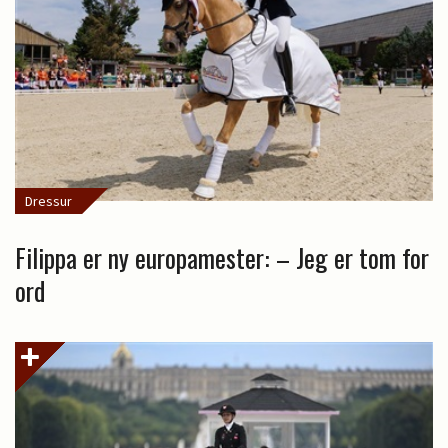
Dressur
Filippa er ny europamester: – Jeg er tom for
ord