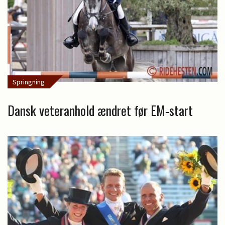
Springning
Dansk veteranhold ændret før EM-start