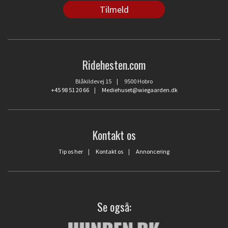
Ridehesten.com
Blåkildevej 15 | 9500 Hobro
+45 98 51 20 66
|
Mediehuset@wiegaarden.dk
Kontakt os
Tip os her
|
Kontakt os
|
Annoncering
Se også: