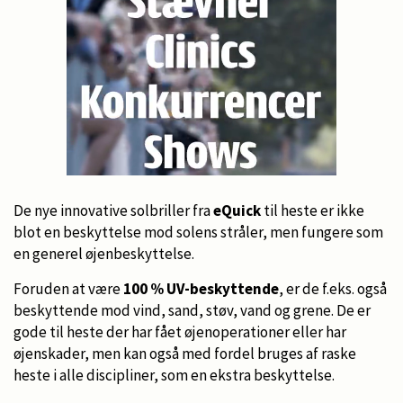
De nye innovative solbriller fra
eQuick
til heste er ikke
blot en beskyttelse mod solens stråler, men fungere som
en generel øjenbeskyttelse.
Foruden at være
100 % UV-beskyttende
, er de f.eks. også
beskyttende mod vind, sand, støv, vand og grene. De er
gode til heste der har fået øjenoperationer eller har
øjenskader, men kan også med fordel bruges af raske
heste i alle discipliner, som en ekstra beskyttelse.