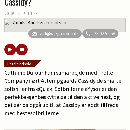
Cassidy?
20-09-2019 14:13
Annika Knudsen Lorentsen
akl@wiegaarden.dk
28 92 55 68
Betalt indhold
Cathrine Dufour har i samarbejde med Trolle
Company iført Atterupgaards Cassidy de smarte
solbriller fra eQuick. Solbrillerne eYysor er den
perfekte øjenbeskyttelse til den aktive hest, og
det ser da også ud til at Cassidy er godt tilfreds
med hestesolbrillerne