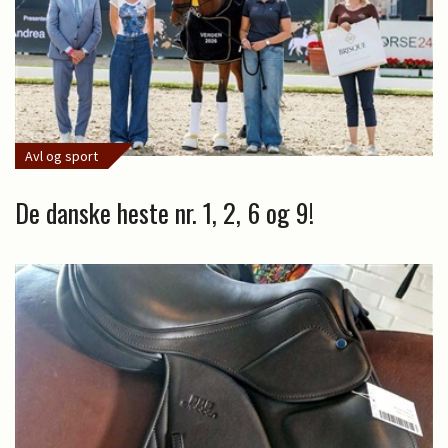
Avl og sport
De danske heste nr. 1, 2, 6 og 9!