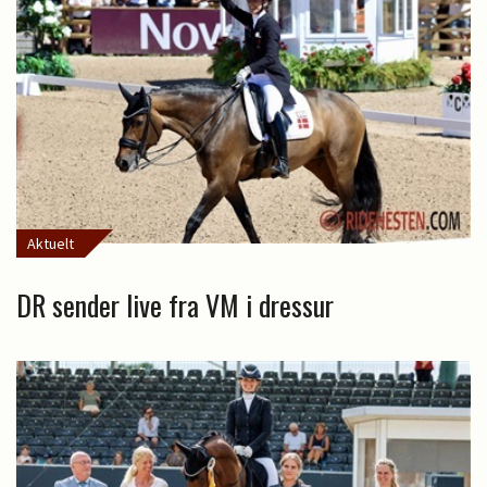
Aktuelt
DR sender live fra VM i dressur