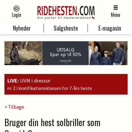
Login
Menu
Nyheder
Salgsheste
E-magasin
LIVE:
UVM i dressur
ionsklassen for 7-års heste
< Tilbage
Bruger din hest solbriller som