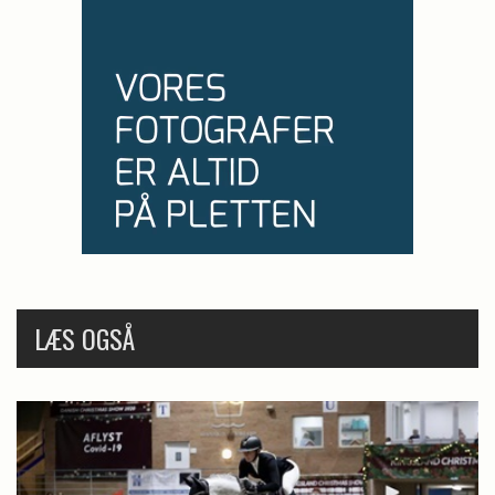
LÆS OGSÅ