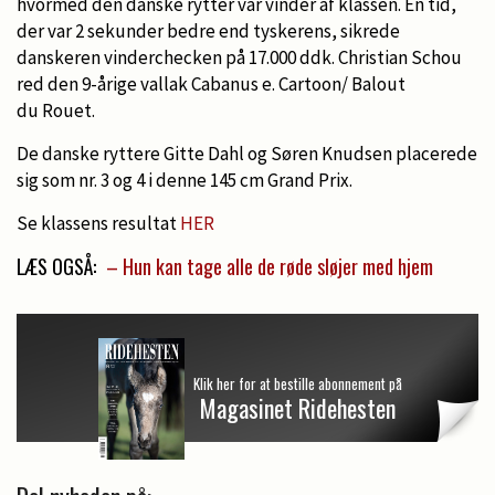
hvormed den danske rytter var vinder af klassen. En tid,
der var 2 sekunder bedre end tyskerens, sikrede
danskeren vinderchecken på 17.000 ddk. Christian Schou
red den 9-årige vallak Cabanus e. Cartoon/ Balout
du Rouet.
De danske ryttere Gitte Dahl og Søren Knudsen placerede
sig som nr. 3 og 4 i denne 145 cm Grand Prix.
Se klassens resultat
HER
LÆS OGSÅ:
– Hun kan tage alle de røde sløjer med hjem
Klik her for at bestille abonnement på
Magasinet Ridehesten