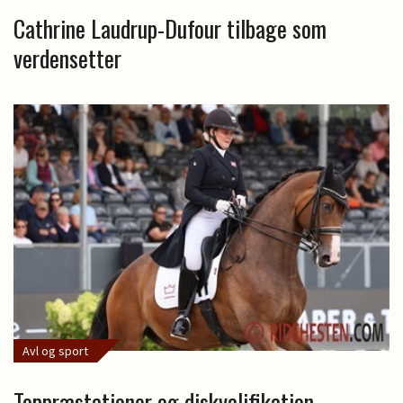
Cathrine Laudrup-Dufour tilbage som
verdensetter
Avl og sport
Toppræstationer og diskvalifikation