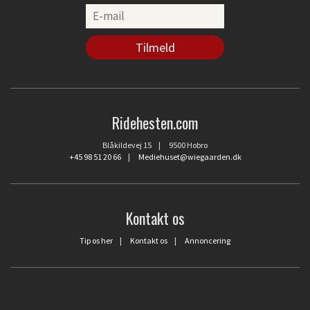
Ridehesten.com
Blåkildevej 15 | 9500 Hobro
+45 98 51 20 66
|
Mediehuset@wiegaarden.dk
Kontakt os
Tip os her
|
Kontakt os
|
Annoncering