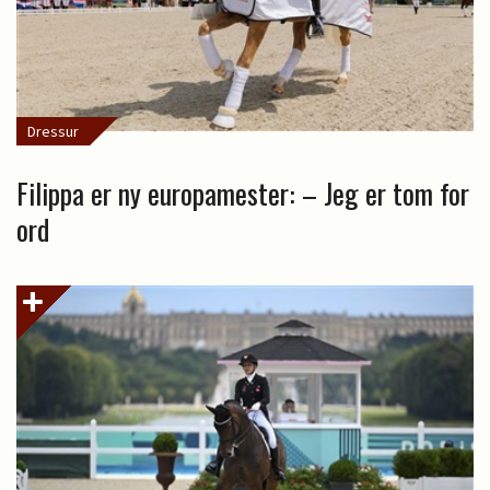
Dressur
Filippa er ny europamester: – Jeg er tom for
ord