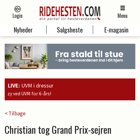
Login
Menu
Nyheder
Salgsheste
E-magasin
LIVE:
UVM i dressur
19:0
< Tilbage
Christian tog Grand Prix-sejren