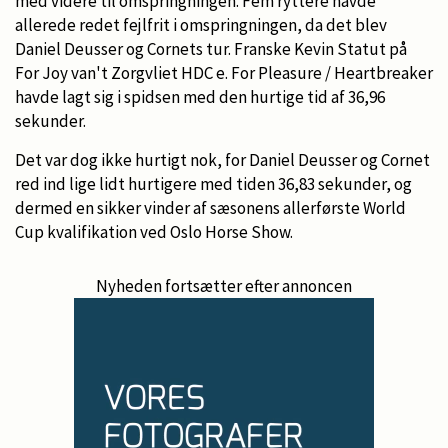
med videre til omspringningen. Fem ryttere havde
allerede redet fejlfrit i omspringningen, da det blev
Daniel Deusser og Cornets tur. Franske Kevin Statut på
For Joy van't Zorgvliet HDC e. For Pleasure / Heartbreaker
havde lagt sig i spidsen med den hurtige tid af 36,96
sekunder.
Det var dog ikke hurtigt nok, for Daniel Deusser og Cornet
red ind lige lidt hurtigere med tiden 36,83 sekunder, og
dermed en sikker vinder af sæsonens allerførste World
Cup kvalifikation ved Oslo Horse Show.
Nyheden fortsætter efter annoncen