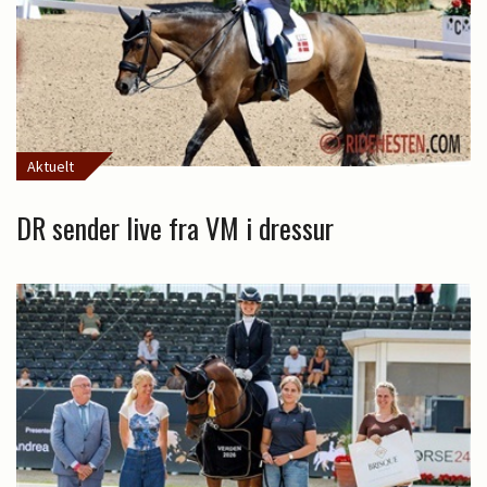
Aktuelt
DR sender live fra VM i dressur