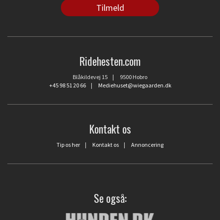
Ridehesten.com
Blåkildevej 15 | 9500 Hobro
+45 98 51 20 66
|
Mediehuset@wiegaarden.dk
Kontakt os
Tip os her
|
Kontakt os
|
Annoncering
Se også: