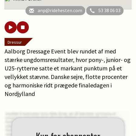
anp@ridehesten.com
53 38 06 03
Dressur
Aalborg Dressage Event blev rundet af med
stærke ungdomsresultater, hvor pony-, junior- og
U25-rytterne satte et markant punktum på et
vellykket stævne. Danske sejre, flotte procenter
og harmoniske ridt prægede finaledagen i
Nordjylland