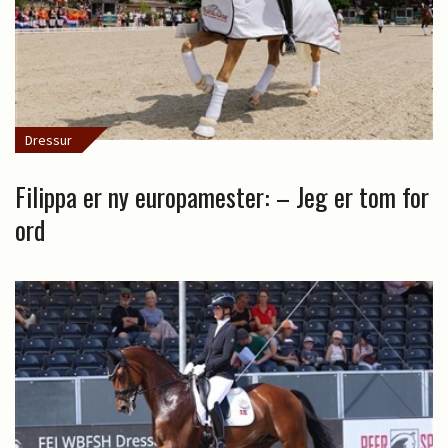
Dressur
Filippa er ny europamester: – Jeg er tom for
ord