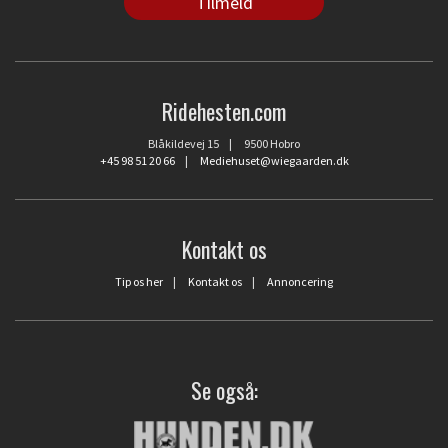
Ridehesten.com
Blåkildevej 15 | 9500 Hobro
+45 98 51 20 66
|
Mediehuset@wiegaarden.dk
Kontakt os
Tip os her
|
Kontakt os
|
Annoncering
Se også: