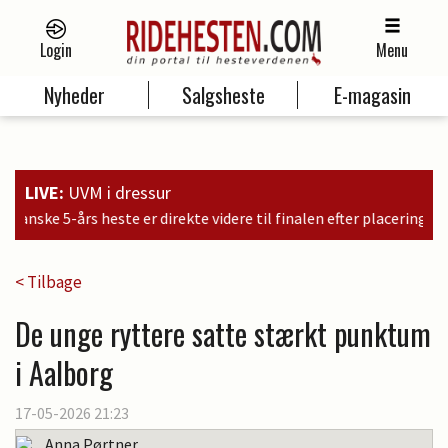
Login
Menu
Nyheder
Salgsheste
E-magasin
LIVE:
UVM i dressur
rekte videre til finalen efter placeringer i kvalifikationen som nr. 6
< Tilbage
De unge ryttere satte stærkt punktum
i Aalborg
17-05-2026 21:23
Anna Pørtner