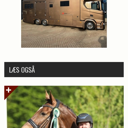
LÆS OGSÅ