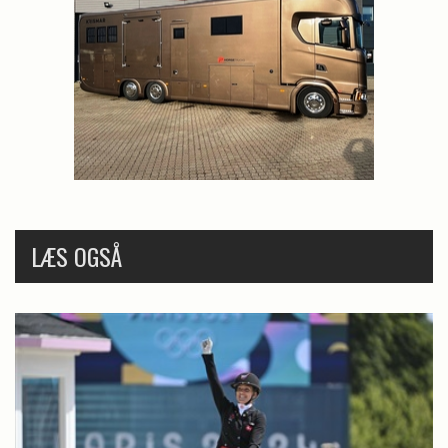
LÆS OGSÅ