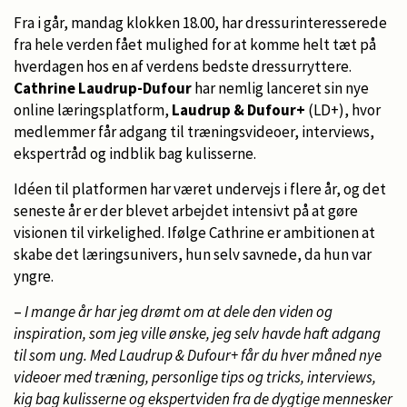
Fra i går, mandag klokken 18.00, har dressurinteresserede
fra hele verden fået mulighed for at komme helt tæt på
hverdagen hos en af verdens bedste dressurryttere.
Cathrine Laudrup-Dufour
har nemlig lanceret sin nye
online læringsplatform,
Laudrup & Dufour+
(LD+), hvor
medlemmer får adgang til træningsvideoer, interviews,
ekspertråd og indblik bag kulisserne.
Idéen til platformen har været undervejs i flere år, og det
seneste år er der blevet arbejdet intensivt på at gøre
visionen til virkelighed. Ifølge Cathrine er ambitionen at
skabe det læringsunivers, hun selv savnede, da hun var
yngre.
–
I mange år har jeg drømt om at dele den viden og
inspiration, som jeg ville ønske, jeg selv havde haft adgang
til som ung. Med Laudrup & Dufour+ får du hver måned nye
videoer med træning, personlige tips og tricks, interviews,
kig bag kulisserne og ekspertviden fra de dygtige mennesker