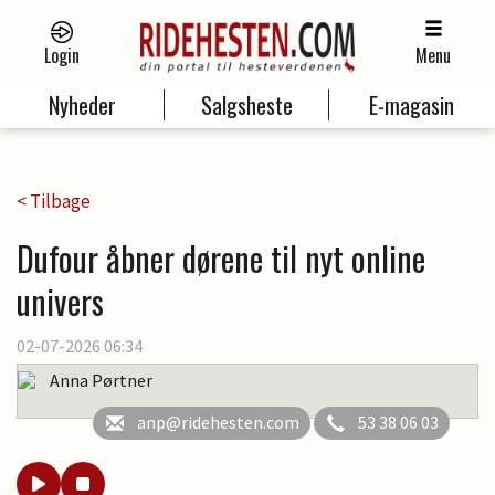
Login
Menu
Nyheder
Salgsheste
E-magasin
< Tilbage
Dufour åbner dørene til nyt online
univers
02-07-2026 06:34
Anna Pørtner
anp@ridehesten.com
53 38 06 03