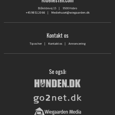
Blåkildevej 15 | 9500 Hobro
+45 98 51 20 66
|
Mediehuset@wiegaarden.dk
Kontakt os
Tip os her
|
Kontakt os
|
Annoncering
Se også: