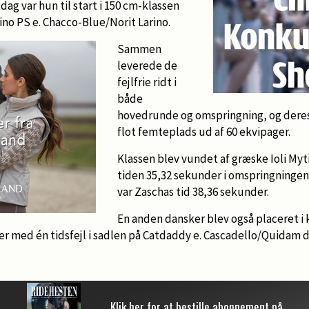
 dag var hun til start i 150 cm-klassen
ino PS e. Chacco-Blue/Norit Larino.
Sammen
leverede de
fejlfrie ridt i
både
hovedrunde og omspringning, og deres
flot femteplads ud af 60 ekvipager.
Klassen blev vundet af græske Ioli Myti
tiden 35,32 sekunder i omspringningen
var Zaschas tid 38,36 sekunder.
En anden dansker blev også placeret i 
der med én tidsfejl i sadlen på Catdaddy e. Cascadello/Quidam
Klik her for at bestille abonnement på