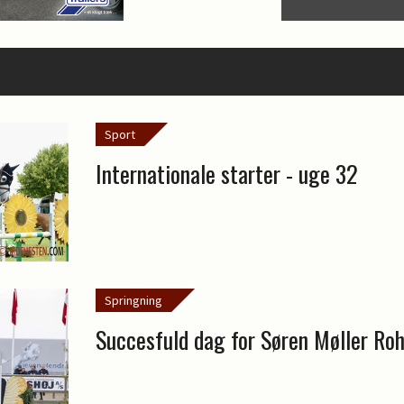
Sport
Internationale starter - uge 32
Springning
Succesfuld dag for Søren Møller Ro