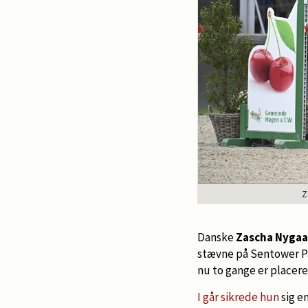
Z
Danske
Zascha Nygaar
stævne på Sentower Pa
nu to gange er placere
I går sikrede hun
sig e