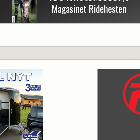
Magasinet Ridehesten