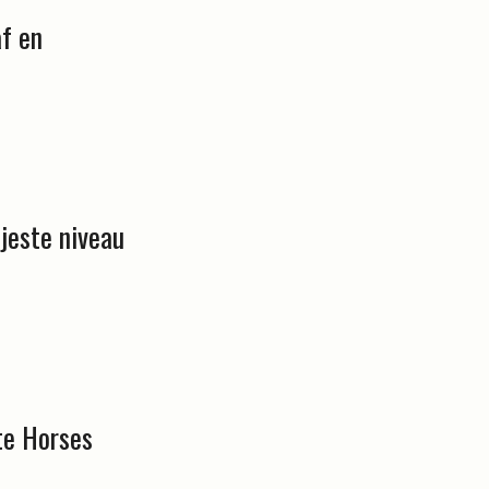
f en
jeste niveau
te Horses