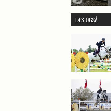
LÆS OGSÅ