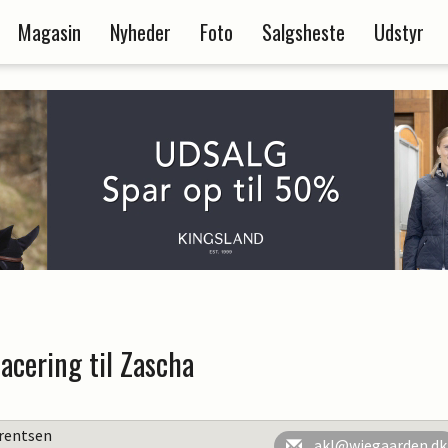
Magasin
Nyheder
Foto
Salgsheste
Udstyr
acering til Zascha
rentsen
akl@wiegaarden.dk