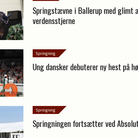
Springstævne i Ballerup med glimt a
verdensstjerne
Springning
Ung dansker debuterer ny hest på hø
Springning
Springningen fortsætter ved Absolu