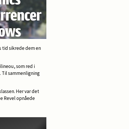
 tid sikrede dem en
lineou, som red i
. Til sammenligning
klassen. Her var det
 de Revel opnåede