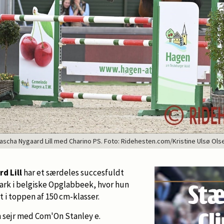
ascha Nygaard Lill med Charino PS. Foto: Ridehesten.com/Kristine Ulsø Ols
d Lill
har et særdeles succesfuldt
rk i belgiske Opglabbeek, hvor hun
t i toppen af 150 cm-klasser.
n sejr med Com'On Stanley e.