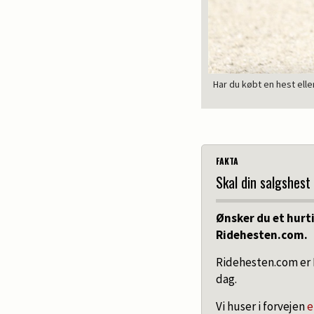
Har du købt en hest ell
FAKTA
Skal din salgshest
Ønsker du et hurti
Ridehesten.com.
Ridehesten.com er 
dag.
Vi huser i forvejen
e