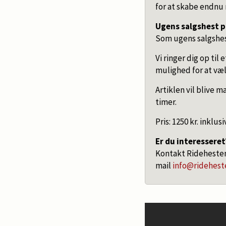
for at skabe endn
Ugens salgshest 
Som ugens salgshest
Vi ringer dig op til
mulighed for at vælg
Artiklen vil blive 
timer.
Pris: 1250 kr. inklu
Er du interesseret
Kontakt Ridehesten
mail
info@ridehes