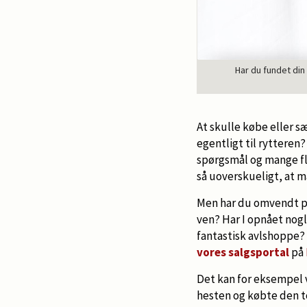
Har du fundet din
At skulle købe eller s
egentligt til rytteren
spørgsmål og mange fl
så uoverskueligt, at m
Men har du omvendt prø
ven? Har I opnået nogl
fantastisk avlshoppe? U
vores salgsportal
på
Det kan for eksempel 
hesten og købte den to