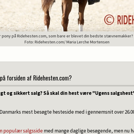
er pony på Ridehesten.com, som bare er blevet din bedste stævnemakker? D
Foto: Ridehesten.com/ Maria Lerche Mortensen
 på forsiden af Ridehesten.com?
gt og sikkert salg? Så skal din hest være "Ugens salgshest
Danmarks mest besøgte hesteside med i gennemsnit over 26.0
n populær salgsside
med mange daglige besøgende, men nu h