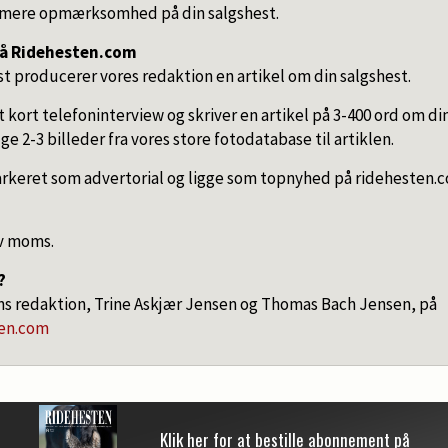
u mere opmærksomhed på din salgshest.
på Ridehesten.com
 producerer vores redaktion en artikel om din salgshest.
 et kort telefoninterview og skriver en artikel på 3-400 ord om di
e 2-3 billeder fra vores store fotodatabase til artiklen.
markeret som advertorial og ligge som topnyhed på ridehesten.
siv moms.
?
s redaktion, Trine Askjær Jensen og Thomas Bach Jensen, på
ten.com
Klik her for at bestille abonnement på