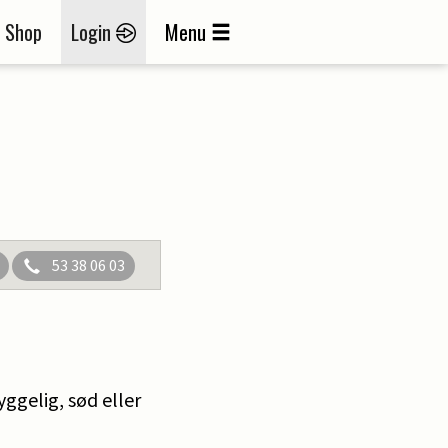
Shop
Login
Menu
53 38 06 03
ggelig, sød eller