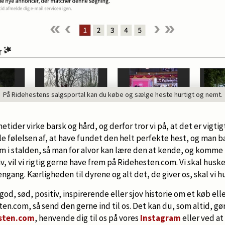
På Ridehestens salgsportal kan du købe og sælge heste hurtigt og nemt.
ider virke barsk og hård, og derfor tror vi på, at det er vigti
lle følelsen af, at have fundet den helt perfekte hest, og man b
m i stalden, så man for alvor kan lære den at kende, og komme 
, vil vi rigtig gerne have frem på Ridehesten.com. Vi skal huske
gang. Kærligheden til dyrene og alt det, de giver os, skal vi hu
 god, sød, positiv, inspirerende eller sjov historie om et køb elle
en.com, så send den gerne ind til os. Det kan du, som altid, gør
sten.com
, henvende dig til os på vores
Instagram
eller ved a