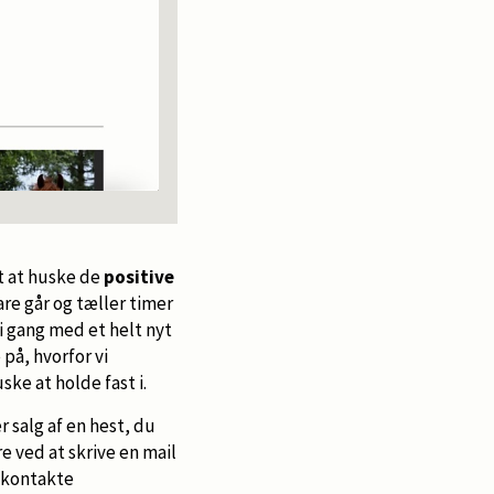
gt at huske de
positive
are går og tæller timer
i gang med et helt nyt
 på, hvorfor vi
ske at holde fast i.
r salg af en hest, du
e ved at skrive en mail
t kontakte