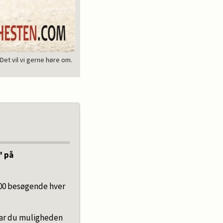
et vil vi gerne høre om.
" på
00 besøgende hver
ar du muligheden