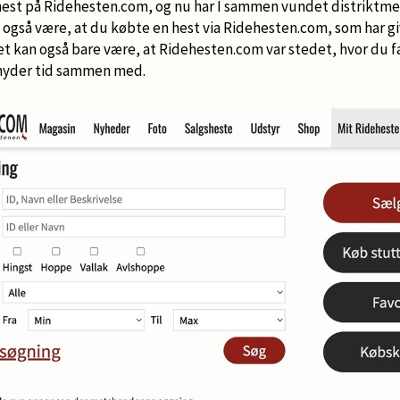
 hest på Ridehesten.com, og nu har I sammen vundet distriktme
også være, at du købte en hest via Ridehesten.com, som har gi
et kan også bare være, at Ridehesten.com var stedet, hvor du 
 nyder tid sammen med.