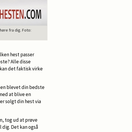
øre fra dig. Foto:
lken hest passer
ste? Alle disse
an det faktisk virke
ten blevet din bedste
med at blive en
er solgt din hest via
en, tog ud at prøve
l dig. Det kan også