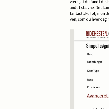
være, at du fandt din
andet stævne. Det kan 
fantastiske føl, men d
ven, som du hver dag