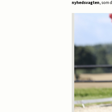
nyhedsvagten
, som d