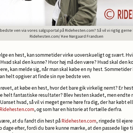
 bedste ven via vores salgsportal på Ridehesten.com? Så vil vi rigtig gerne h
Ridehesten.com/ Kee Nørgaard Frandsen
ælge en hest, kan sommetider virke uoverskueligt og svært. Hvi
? Hvad skal den kunne? Hvor høj må den være? Hvad skal den ko
ere, kan melde sig, når man skal købe en ny hest. Sommetider k
an helt opgiver at finde sin nye bedste ven.
vet, at købe en hest, hvor det bare gik virkelig nemt? Er hes
e helt fantastiske resultater? Blev hesten skadet, men endte 
anset hvad, så vil vi meget gerne høre fra dig, der har købt ell
Ridehesten.com
, og som har en historie at fortælle derfra.
være, at du fandt din hest på
Ridehesten.com
, ringede til ejer
 dage efter, fordi du bare kunne mærke, at den passede lige ti