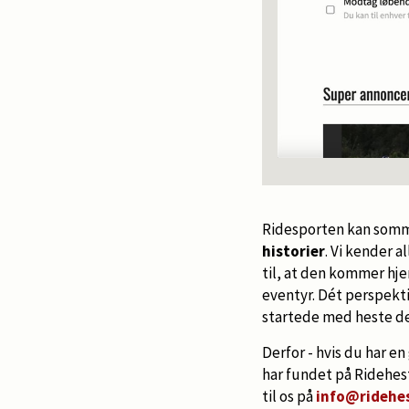
Ridesporten kan sommet
historier
. Vi kender a
til, at den kommer hje
eventyr. Dét perspektiv
startede med heste den
Derfor - hvis du har en
har fundet på Ridehest
til os på
info@ridehe