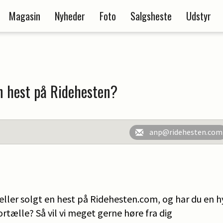
Magasin
Nyheder
Foto
Salgsheste
Udstyr
n hest på Ridehesten?
anp@ridehesten.com
ller solgt en hest på Ridehesten.com, og har du en hy
fortælle? Så vil vi meget gerne høre fra dig