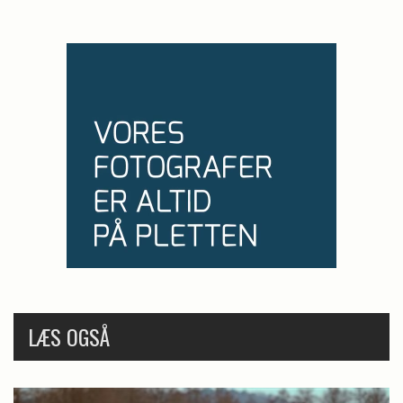
LÆS OGSÅ