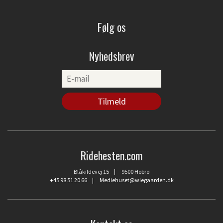
Følg os
Nyhedsbrev
Ridehesten.com
Blåkildevej 15 | 9500 Hobro
+45 98 51 20 66
|
Mediehuset@wiegaarden.dk