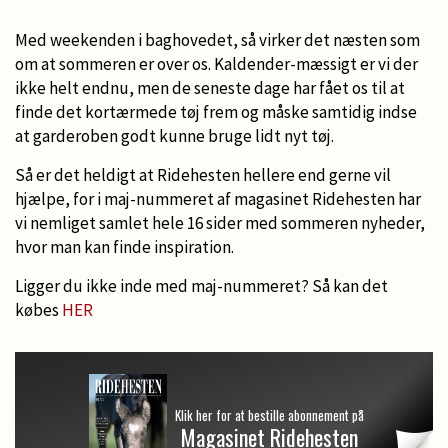
Med weekenden i baghovedet, så virker det næsten som
om at sommeren er over os. Kaldender-mæssigt er vi der
ikke helt endnu, men de seneste dage har fået os til at
finde det kortærmede tøj frem og måske samtidig indse
at garderoben godt kunne bruge lidt nyt tøj.
Så er det heldigt at Ridehesten hellere end gerne vil
hjælpe, for i maj-nummeret af magasinet Ridehesten har
vi nemliget samlet hele 16 sider med sommeren nyheder,
hvor man kan finde inspiration.
Ligger du ikke inde med maj-nummeret? Så kan det
købes
HER
Klik her for at bestille abonnement på
Magasinet Ridehesten