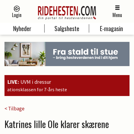
Login
Menu
Nyheder
Salgsheste
E-magasin
LIVE:
UVM i dressur
< Tilbage
Katrines lille Ole klarer skærene