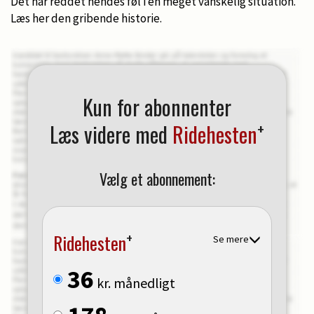
Det har reddet hendes føl i en meget vanskelig situation.
Læs her den gribende historie.
Kun for abonnenter
+
Læs videre med
Ridehesten
Vælg et abonnement:
+
Ridehesten
Se mere
36
kr. månedligt