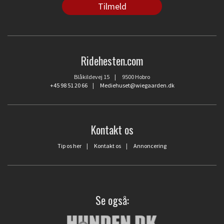
Ridehesten.com
Blåkildevej 15 | 9500 Hobro
+45 98 51 20 66
|
Mediehuset@wiegaarden.dk
Kontakt os
Tip os her
|
Kontakt os
|
Annoncering
Se også: