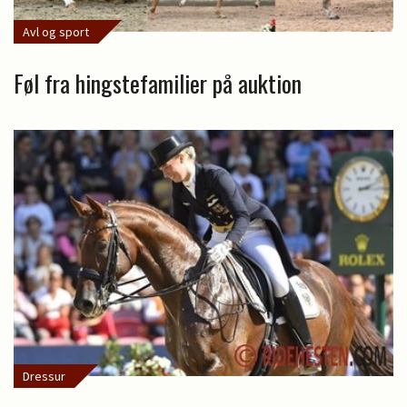
Avl og sport
Føl fra hingstefamilier på auktion
Dressur