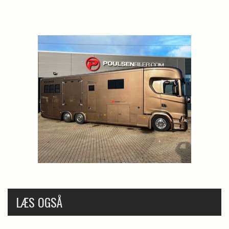
LÆS OGSÅ