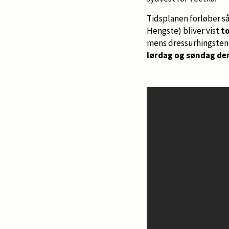
Tidsplanen forløber s
Hengste) bliver vist
to
mens dressurhingsten
lørdag og søndag den