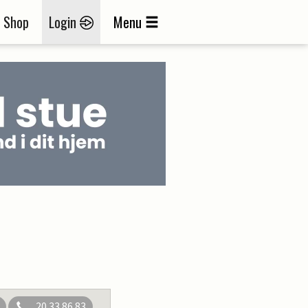
Shop
Login
Menu
20 33 86 83