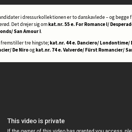
andidater i dressurkollektionen er to danskavlede – og begge 
erød. Det drejer sig om
kat.nr. 55 e. For Romance I/ Despera
 Bonds/ San Amour I
.
e
fremstiller tre hingste;
kat.nr. 44 e. Danciero/ Londontime/ 
cier/ De Niro
og
kat.nr. 74 e. Valverde/ Fürst Romancier/ S