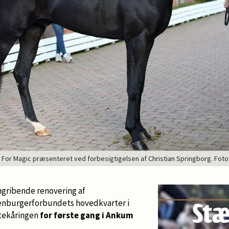
For Magic præsenteret ved forbesigtigelsen af Christian Springborg. Foto
gribende renovering af
denburgerforbundets hovedkvarter i
stekåringen
for første gang i Ankum