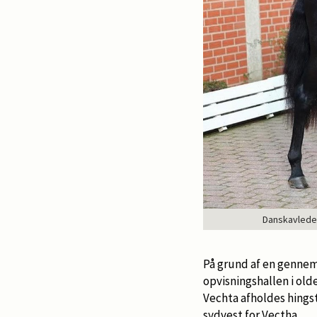
Danskavlede 
På grund af en gennem
opvisningshallen i ol
Vechta afholdes hing
sydvest for Vectha.