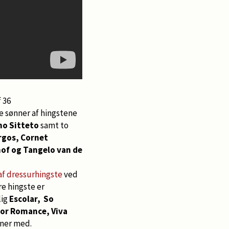
 36
re sønner af hingstene
no Sitteto
samt to
rgos, Cornet
of og Tangelo van de
af dressurhingste
ved
e hingste er
lig
Escolar, So
For Romance, Viva
nner med.