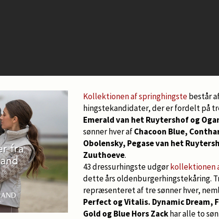
Kollektionen af springhingste
består af
hingstekandidater, der er fordelt på t
Emerald van het Ruytershof og Oga
sønner hver af
Chacoon Blue, Contha
Obolensky, Pegase van het Ruytersh
Zuuthoeve
.
43 dressurhingste udgør
kollektionen 
dette års oldenburgerhingstekåring. Tr
repræsenteret af tre sønner hver, nem
Perfect og Vitalis. Dynamic Dream, 
Gold og Blue Hors Zack
har alle to sø