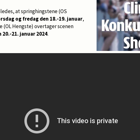
åledes, at springhingstene (OS
rsdag og fredag den 18.-19. januar
,
e (OL Hengste) overtager scenen
 20.-21. januar 2024
.