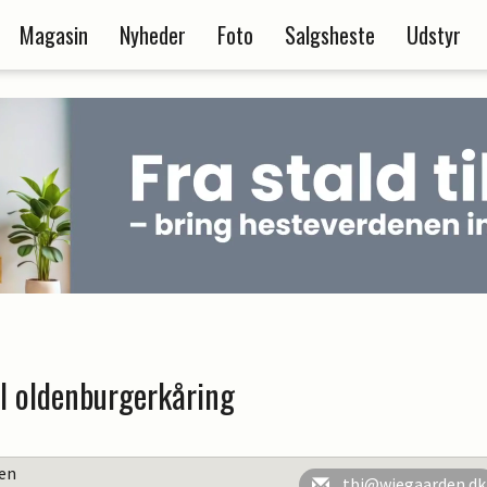
Magasin
Nyheder
Foto
Salgsheste
Udstyr
il oldenburgerkåring
en
tbj@wiegaarden.dk