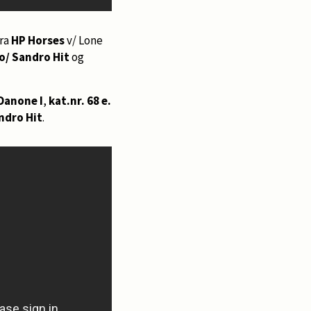
fra
HP Horses
v/ Lone
do/ Sandro Hit
og
Danone I
,
kat.nr. 68 e.
andro Hit
.