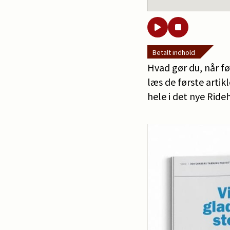
Betalt indhold
Hvad gør du, når fø
læs de første artik
hele i det nye Rid