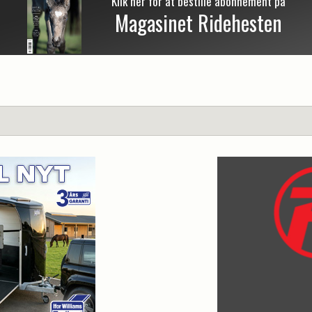
Klik her for at bestille abonnement på
Magasinet Ridehesten