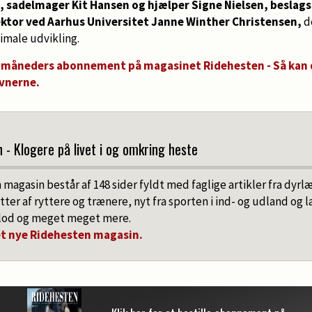
 sadelmager Kit Hansen og hjælper Signe Nielsen, beslag
ktor ved Aarhus Universitet Janne Winther Christensen,
de
timale udvikling.
6 måneders abonnement på magasinet Ridehesten - Så kan d
ævnerne.
- Klogere på livet i og omkring heste
magasin består af 148 sider fyldt med faglige artikler fra dyrl
r af ryttere og trænere, nyt fra sporten i ind- og udland og l
blod og meget meget mere.
et nye Ridehesten magasin.