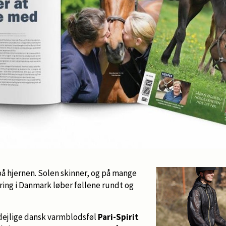
 på hjernen. Solen skinner, og på mange
ing i Danmark løber føllene rundt og
 dejlige dansk varmblodsføl
Pari-Spirit