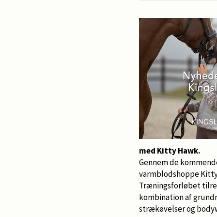
med Kitty Hawk.
Gennem de kommende s
varmblodshoppe Kitty 
Træningsforløbet tilr
kombination af grundr
strækøvelser og bodyw