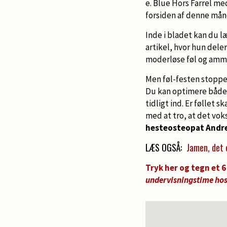
e. Blue Hors Farrel me
forsiden af denne må
Inde i bladet kan du 
artikel, hvor hun deler
moderløse føl og am
Men føl-festen stopper
Du kan optimere både 
tidligt ind. Er føllet
med at tro, at det voks
hesteosteopat Andre
LÆS OGSÅ:
Jamen, det 
Tryk her og tegn et
undervisningstime hos