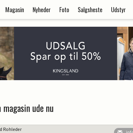
Magasin
Nyheder
Foto
Salgsheste
Udstyr
n magasin ude nu
rd Rohleder
inf