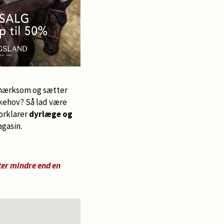
opmærksom og sætter
kkehov? Så lad være
forklarer
dyrlæge og
agasin.
ter mindre end en