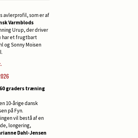
avlerprofil, som er af
ansk Varmblods
nning Urup, der driver
u har et frugtbart
hl og Sonny Moisen
l.
r.
2026
60 graders træning
n 10-årige dansk
en på Fyn.
ngen vil bestå af en
de, longering,
rianne Dahl-Jensen