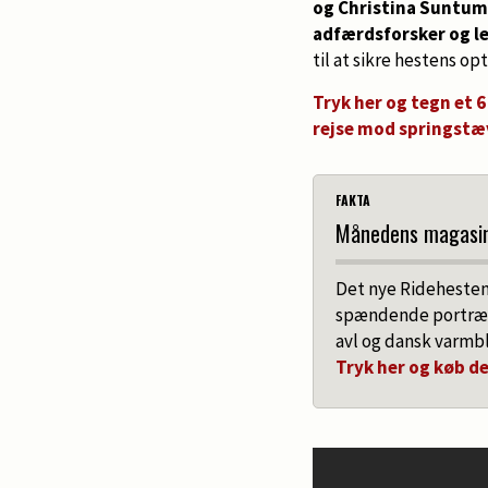
og Christina Suntum,
adfærdsforsker og le
til at sikre hestens op
Tryk her og tegn et 
rejse mod springst
FAKTA
Månedens magasin 
Det nye Ridehesten 
spændende portrætte
avl og dansk varm
Tryk her og køb d