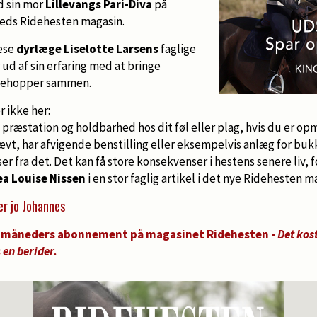
d sin mor
Lillevangs Pari-Diva
på
neds Ridehesten magasin.
læse
dyrlæge Liselotte Larsens
faglige
 ud af sin erfaring med at bringe
mehopper sammen.
 ikke her:
præstation og holdbarhed hos dit føl eller plag, hvis du er 
 skævt, har afvigende benstilling eller eksempelvis anlæg for bu
er fra det. Det kan få store konsekvenser i hestens senere liv, 
a Louise Nissen
i en stor faglig artikel i det nye Ridehesten m
er jo Johannes
 6 måneders abonnement på magasinet Ridehesten -
Det kos
 en berider.