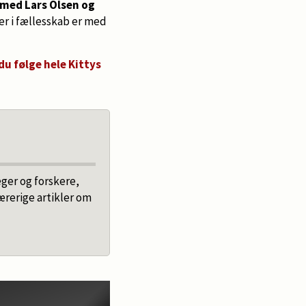
smed Lars Olsen og
r i fællesskab er med
u følge hele Kittys
æger og forskere,
ærerige artikler om