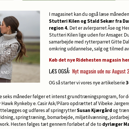
I magasinet kan du også læse månedens 
Stutteri Kilen og Stald Sekær fra D
region 4.
Det er avlerparret Åse og He
Stutteri Kilen lige uden for Ansager. D
samarbejde med rytterparret Gitte Da
omkring uddannelse, salg og tilmed av
Køb det nye Ridehesten magasin he
LÆS OGSÅ:
Nyt magasin ude nu: August 
OG så starter vi vores nye artikelserie
3
eks måneder følger et intenst grundtræningsprogram, for de
Hawk Rynkeby e. Casir Ask/Pilaro opdrættet af Vibeke Jørgens
ettelægges og udføres af springrytter
Susan Kjærgård
og træni
idning, springtræning, bomarbejde, miljøtilvænning, jordarbej
ork. Hesten følges tæt gennem forløbet af de to
dyrlæger Ma