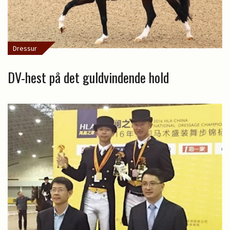
Dressur
DV-hest på det guldvindende hold