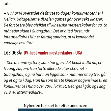
juli:
–
Nu har vi overstået de første to dages konkurrencer her i
Heilan. Udtagelserne til Asien games går over seks klasser.
De første tre blev afviklet til kinesiske mesterskaber for ca. to
måneder siden i Guangzhou. Det er altså først, når
Intermediaire I Kür er færdig søndag, at vi kender det
endelige resultat.
LÆS OGSÅ:
DV-hest vinder mesterskaber i USA
–
Den af mine ryttere, som har gjort det bedst indtil nu, er
Huang Zuquin. Han førte allerede efter stævnet i
Guangzhou, og nu har han ligget som nummer et og tre i går
og et og to i dag. Han fik som første kineser nogensinde til en
konkurrence i Kina over 70% i Prix St. Georges i går, og i dag
71,9 % i Intermediaire I.
Nyheden fortsætter efter annoncen