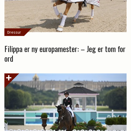
Dressur
Filippa er ny europamester: – Jeg er tom for
ord