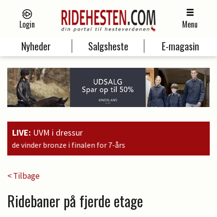
Login
Menu
Nyheder
Salgsheste
E-magasin
LIVE:
UVM i dressur
< Tilbage
Ridebaner på fjerde etage