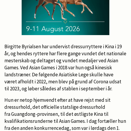
Birgitte Byrialsen har undervist dressurryttere i Kina i 19
år, og hendes ryttere har flere gange vundet det nationale
mesterskab og deltaget og vundet medaljer ved Asian
Games. Ved Asian Games i 2018 var hun også kinesisk
landstræner. De følgende Asiatiske Lege skulle have
været afholdt i 2022, men blev på grund af Corona udsat
til 2023, og løber således af stablen i september i år.
Hun er netop hjemvendt efter at have rejst med sit
dressurhold, det officielle statslige dressurhold
fra Guangdong-provinsen, til det østligste Kina til
kvalifikationsrunderne til Asian Games. I dag fortæller hun
fra den anden konkurrencedag, som var i lørdags den 1.