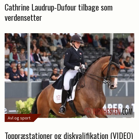
Cathrine Laudrup-Dufour tilbage som
verdensetter
Avl og sport
Toppræstationer og diskvalifikation (VIDEO)