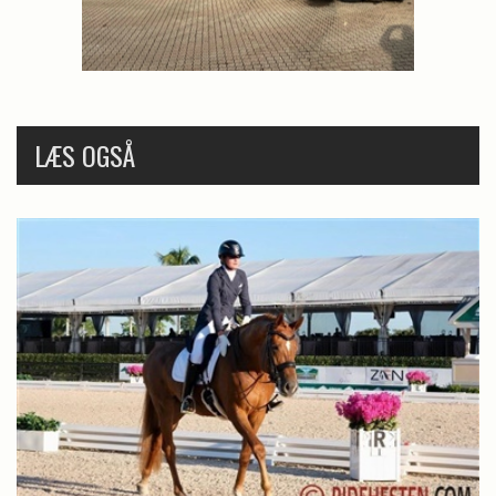
LÆS OGSÅ