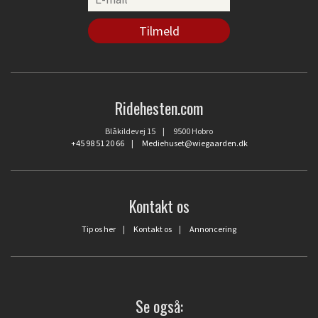
Ridehesten.com
Blåkildevej 15 | 9500 Hobro
+45 98 51 20 66
|
Mediehuset@wiegaarden.dk
Kontakt os
Tip os her
|
Kontakt os
|
Annoncering
Se også: