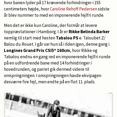
hvor banen lyder på 17 krævende forhindringer i 155
centimeters højde, hvor
Caroline Rehoff Pedersen
sidste
år blev nummer to med en imponerende fejlfri runde.
Men det er ikke kun Caroline, der formår at levere
toppræstationer i Hamborg. I år er
Rikke Belinda Barker
nemlig til start med hesten
Tabalou PS
e. Taloubet Z/
Balou du Rouet. I går var hun så i ilden igen, denne gang i
Longines Grand Prix CSI5* 160cm
, hvor Rikke og
Tabalou endnu en gang red en imponerende fejlfri runde
på en udfordrende bane med 14 forhindringer i
hovedrunden, og parret gik dermed videre til
omspringningen. I omspringningen havde ekvipagen
desværre fire fejl, men endte på en flot 11. plads.