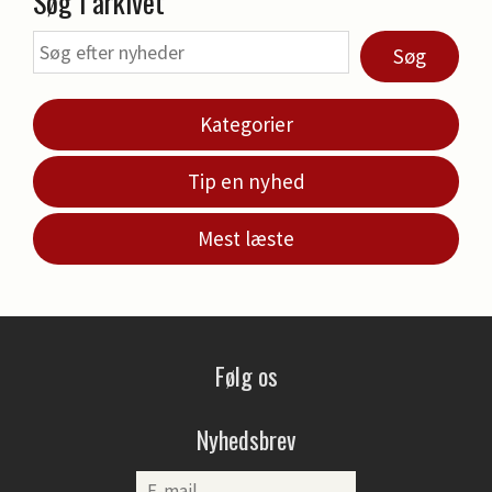
Søg i arkivet
Søg
Kategorier
Tip en nyhed
Mest læste
Følg os
Nyhedsbrev