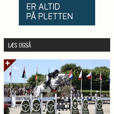
LÆS OGSÅ