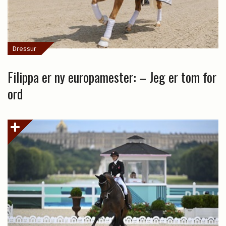
Dressur
Filippa er ny europamester: – Jeg er tom for
ord