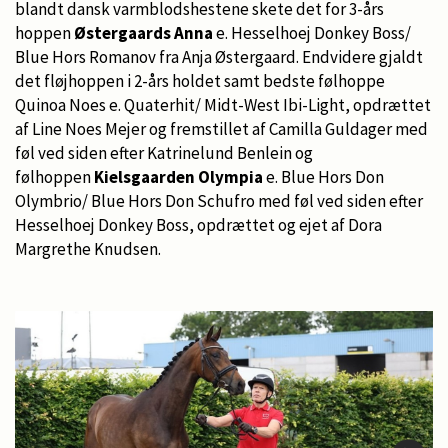
blandt dansk varmblodshestene skete det for 3-års
hoppen
Østergaards Anna
e. Hesselhoej Donkey Boss/
Blue Hors Romanov fra Anja Østergaard. Endvidere gjaldt
det fløjhoppen i 2-års holdet samt bedste følhoppe
Quinoa Noes e. Quaterhit/ Midt-West Ibi-Light, opdrættet
af Line Noes Mejer og fremstillet af Camilla Guldager med
føl ved siden efter Katrinelund Benlein og
følhoppen
Kielsgaarden Olympia
e. Blue Hors Don
Olymbrio/ Blue Hors Don Schufro med føl ved siden efter
Hesselhoej Donkey Boss, opdrættet og ejet af Dora
Margrethe Knudsen.