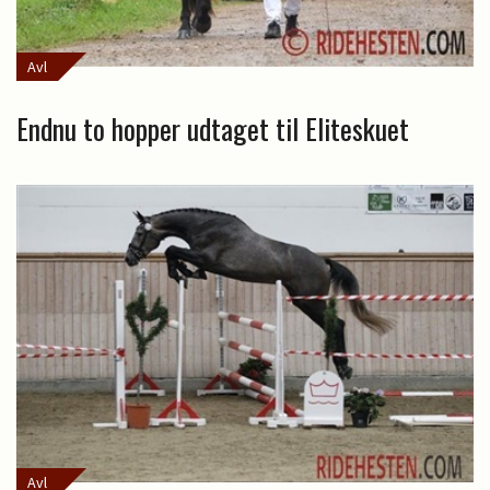
Avl
Endnu to hopper udtaget til Eliteskuet
Avl