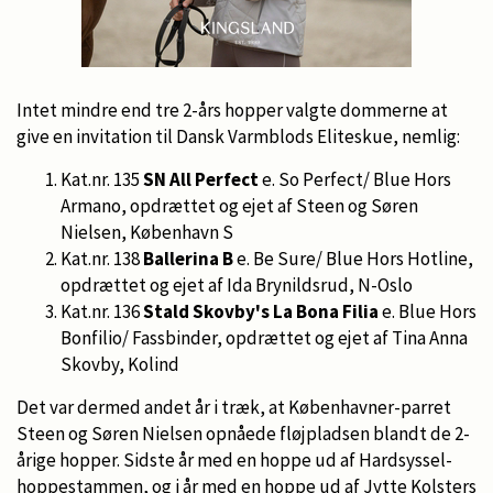
Intet mindre end tre 2-års hopper valgte dommerne at
give en invitation til Dansk Varmblods Eliteskue, nemlig:
Kat.nr. 135
SN All Perfect
e. So Perfect/ Blue Hors
Armano, opdrættet og ejet af Steen og Søren
Nielsen, København S
Kat.nr. 138
Ballerina B
e. Be Sure/ Blue Hors Hotline,
opdrættet og ejet af Ida Brynildsrud, N-Oslo
Kat.nr. 136
Stald Skovby's La Bona Filia
e. Blue Hors
Bonfilio/ Fassbinder, opdrættet og ejet af Tina Anna
Skovby, Kolind
Det var dermed andet år i træk, at Københavner-parret
Steen og Søren Nielsen opnåede fløjpladsen blandt de 2-
årige hopper. Sidste år med en hoppe ud af Hardsyssel-
hoppestammen, og i år med en hoppe ud af Jytte Kolsters