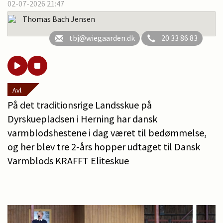
02-07-2026 21:47
Thomas Bach Jensen
tbj@wiegaarden.dk
20 33 86 83
Avl
På det traditionsrige Landsskue på
Dyrskuepladsen i Herning har dansk
varmblodshestene i dag været til bedømmelse,
og her blev tre 2-års hopper udtaget til Dansk
Varmblods KRAFFT Eliteskue