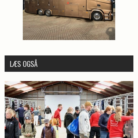
LÆS OGSÅ