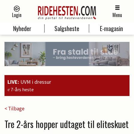
Login
Menu
Nyheder
Salgsheste
E-magasin
LIVE:
UVM i dressur
15:09
Brandtbjerggaards
< Tilbage
Tre 2-års hopper udtaget til eliteskuet