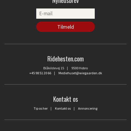
Ridehesten.com
Blåkildevej 15 | 9500 Hobro
+45 98 51 20 66
|
Mediehuset@wiegaarden.dk
Kontakt os
Tip os her
|
Kontakt os
|
Annoncering