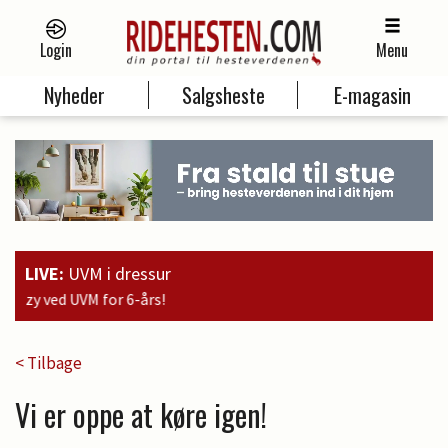
Login
Menu
Nyheder
Salgsheste
E-magasin
LIVE:
UVM i dressur
19:
< Tilbage
Vi er oppe at køre igen!