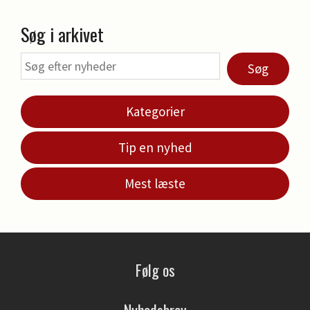
Søg i arkivet
Søg
Kategorier
Tip en nyhed
Mest læste
Følg os
Nyhedsbrev