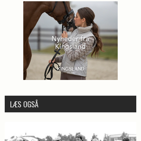
LÆS OGSÅ