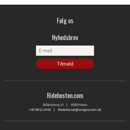
Følg os
Nyhedsbrev
Ridehesten.com
Blåkildevej 15 | 9500 Hobro
+45 98 51 20 66
|
Mediehuset@wiegaarden.dk