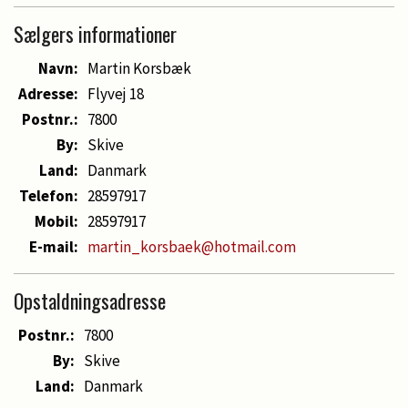
Sælgers informationer
Navn:
Martin Korsbæk
Adresse:
Flyvej 18
Postnr.:
7800
By:
Skive
Land:
Danmark
Telefon:
28597917
Mobil:
28597917
E-mail:
martin_korsbaek@hotmail.com
Opstaldningsadresse
Postnr.:
7800
By:
Skive
Land:
Danmark