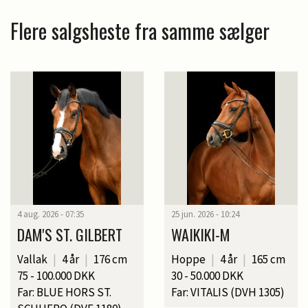
Flere salgsheste fra samme sælger
4 aug. 2026 - 07:35
25 jun. 2026 - 10:24
DAM'S ST. GILBERT
WAIKIKI-M
Vallak
|
4 år
|
176 cm
Hoppe
|
4 år
|
165 cm
75 - 100.000 DKK
30 - 50.000 DKK
Far: BLUE HORS ST.
Far: VITALIS (DVH 1305)