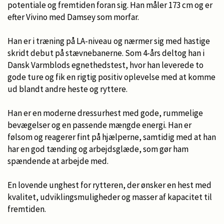
potentiale og fremtiden foran sig. Han måler 173 cm og er
efter Vivino med Damsey som morfar.
Han er i træning på LA-niveau og nærmer sig med hastige
skridt debut på stævnebanerne. Som 4-års deltog han i
Dansk Varmblods egnethedstest, hvor han leverede to
gode ture og fik en rigtig positiv oplevelse med at komme
ud blandt andre heste og ryttere.
Han er en moderne dressurhest med gode, rummelige
bevægelser og en passende mængde energi. Han er
følsom og reagerer fint på hjælperne, samtidig med at han
har en god tænding og arbejdsglæde, som gør ham
spændende at arbejde med.
En lovende unghest for rytteren, der ønsker en hest med
kvalitet, udviklingsmuligheder og masser af kapacitet til
fremtiden.