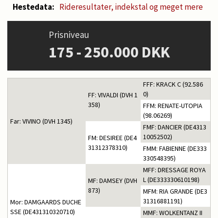
Hestedata:
Rideresultater, indekstal og meget mere
Prisniveau
175 - 250.000 DKK
FFF: KRACK C (92.586
0)
FF: VIVALDI (DVH 1
358)
FFM: RENATE-UTOPIA
(98.06269)
Far: VIVINO (DVH 1345)
FMF: DANCIER (DE4313
10052502)
FM: DESIREE (DE4
31312378310)
FMM: FABIENNE (DE333
330548395)
MFF: DRESSAGE ROYA
L (DE333330610198)
MF: DAMSEY (DVH
873)
MFM: RIA GRANDE (DE3
31316881191)
Mor: DAMGAARDS DUCHE
SSE (DE431310320710)
MMF: WOLKENTANZ II