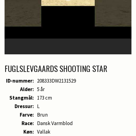
FUGLSLEVGAARDS SHOOTING STAR
ID-nummer:
208333DW2131529
Alder:
5 år
Stangmål:
173 cm
Dressur:
L
Farve:
Brun
Race:
Dansk Varmblod
Køn:
Vallak