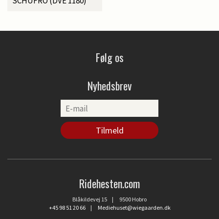
SCHUFRO (DVE 1180)
Følg os
Nyhedsbrev
Ridehesten.com
Blåkildevej 15 | 9500 Hobro
+45 98 51 20 66
|
Mediehuset@wiegaarden.dk