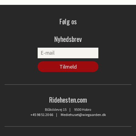
Følg os
Nyhedsbrev
Ridehesten.com
Blåkildevej 15 | 9500 Hobro
+45 98 51 20 66
|
Mediehuset@wiegaarden.dk