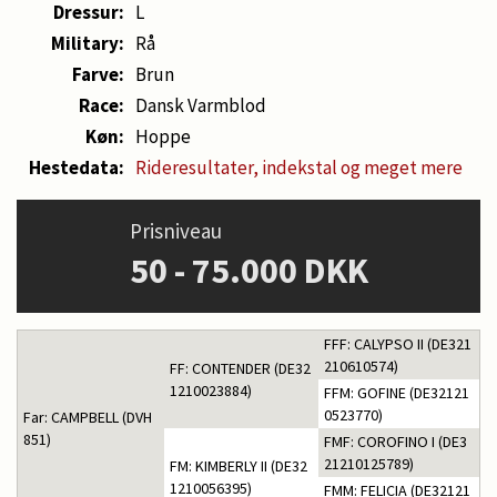
Dressur:
L
Military:
Rå
Farve:
Brun
Race:
Dansk Varmblod
Køn:
Hoppe
Hestedata:
Rideresultater, indekstal og meget mere
Prisniveau
50 - 75.000 DKK
FFF: CALYPSO II (DE321
210610574)
FF: CONTENDER (DE32
1210023884)
FFM: GOFINE (DE32121
0523770)
Far: CAMPBELL (DVH
851)
FMF: COROFINO I (DE3
21210125789)
FM: KIMBERLY II (DE32
1210056395)
FMM: FELICIA (DE32121