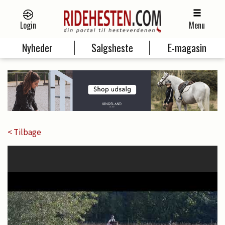
Login
Menu
Nyheder
Salgsheste
E-magasin
< Tilbage