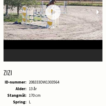
ZIZI
ID-nummer:
208333DW1303564
Alder:
13 år
Stangmål:
170 cm
Spring:
L