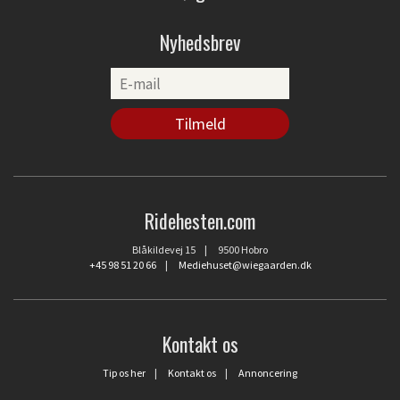
Nyhedsbrev
Ridehesten.com
Blåkildevej 15 | 9500 Hobro
+45 98 51 20 66
|
Mediehuset@wiegaarden.dk
Kontakt os
Tip os her
|
Kontakt os
|
Annoncering