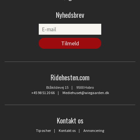
Nyhedsbrev
Ridehesten.com
Blåkildevej 15 | 9500 Hobro
+45 98 51 20 66
|
Mediehuset@wiegaarden.dk
Kontakt os
Tip os her
|
Kontakt os
|
Annoncering