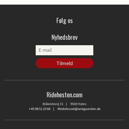
Følg os
Nyhedsbrev
Ridehesten.com
Blåkildevej 15 | 9500 Hobro
+45 98 51 20 66
|
Mediehuset@wiegaarden.dk