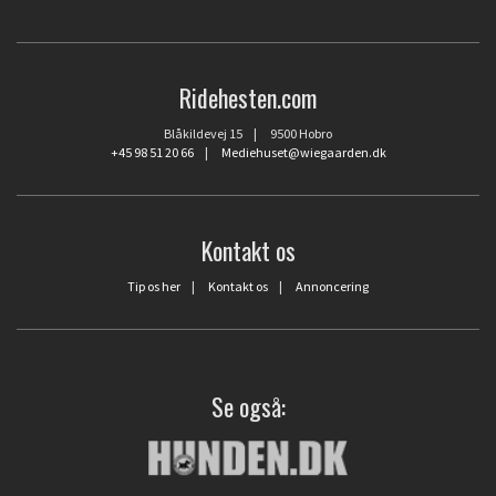
Ridehesten.com
Blåkildevej 15 | 9500 Hobro
+45 98 51 20 66
|
Mediehuset@wiegaarden.dk
Kontakt os
Tip os her
|
Kontakt os
|
Annoncering
Se også: