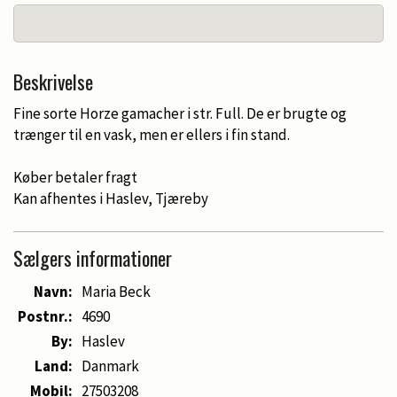
Beskrivelse
Fine sorte Horze gamacher i str. Full. De er brugte og
trænger til en vask, men er ellers i fin stand.
Køber betaler fragt
Kan afhentes i Haslev, Tjæreby
Sælgers informationer
Navn:
Maria Beck
Postnr.:
4690
By:
Haslev
Land:
Danmark
Mobil:
27503208