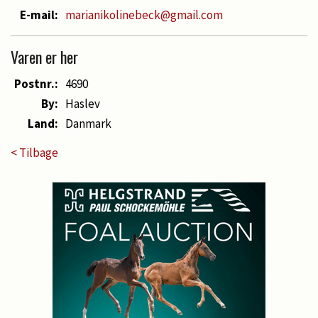
E-mail:
marianikolinebeck@gmail.com
Varen er her
Postnr.:
4690
By:
Haslev
Land:
Danmark
< Tilbage