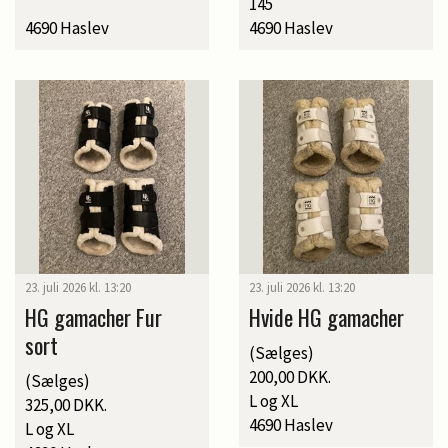
145
4690 Haslev
4690 Haslev
23. juli 2026 kl. 13:20
23. juli 2026 kl. 13:20
HG gamacher Fur
Hvide HG gamacher
sort
(Sælges)
200,00 DKK.
(Sælges)
L og XL
325,00 DKK.
4690 Haslev
L og XL