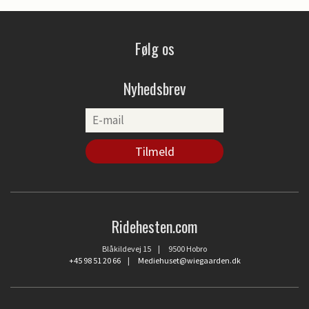
Følg os
Nyhedsbrev
Ridehesten.com
Blåkildevej 15 | 9500 Hobro
+45 98 51 20 66
|
Mediehuset@wiegaarden.dk