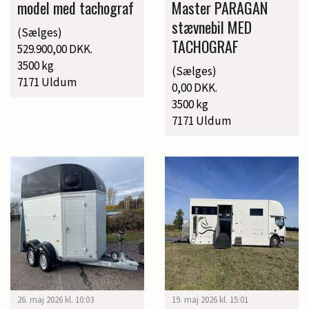
model med tachograf
Master PARAGAN
stævnebil MED
(Sælges)
TACHOGRAF
529.900,00 DKK.
3500 kg
(Sælges)
7171 Uldum
0,00 DKK.
3500 kg
7171 Uldum
26. maj 2026 kl. 10:03
19. maj 2026 kl. 15:01