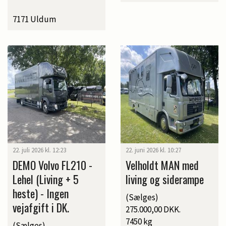
7171 Uldum
22. juli 2026 kl. 12:23
22. juni 2026 kl. 10:27
DEMO Volvo FL210 -
Velholdt MAN med
Lehel (Living + 5
living og siderampe
heste) - Ingen
(Sælges)
vejafgift i DK.
275.000,00 DKK.
7450 kg
(Sælges)