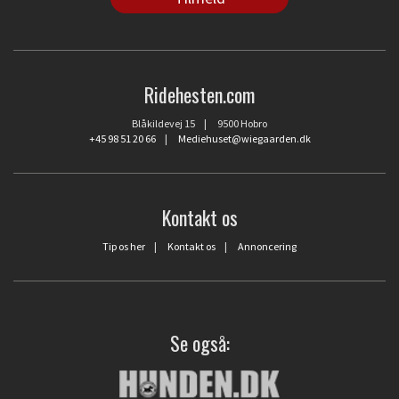
Ridehesten.com
Blåkildevej 15 | 9500 Hobro
+45 98 51 20 66
|
Mediehuset@wiegaarden.dk
Kontakt os
Tip os her
|
Kontakt os
|
Annoncering
Se også: