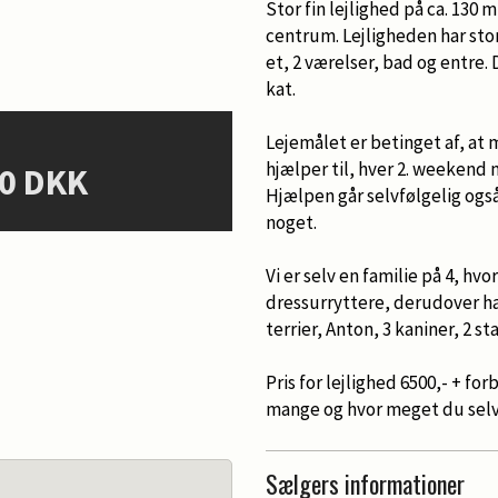
Stor fin lejlighed på ca. 130 
centrum. Lejligheden har sto
et, 2 værelser, bad og entre. 
kat.
Lejemålet er betinget af, at m
hjælper til, hver 2. weekend 
00 DKK
Hjælpen går selvfølgelig også
noget.
Vi er selv en familie på 4, hvo
dressurryttere, derudover har
terrier, Anton, 3 kaniner, 2 st
Pris for lejlighed 6500,- + fo
mange og hvor meget du selv 
Sælgers informationer