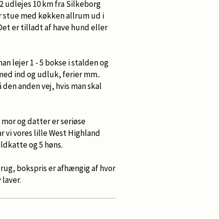
m2 udlejes 10 km fra Silkeborg
r stue med køkken allrum ud i
Det er tilladt af have hund eller
an lejer 1 - 5 bokse i stalden og
med ind og udluk, ferier mm..
 den anden vej, hvis man skal
r mor og datter er seriøse
 vi vores lille West Highland
aldkatte og 5 høns.
rbrug, bokspris er afhængig af hvor
laver.