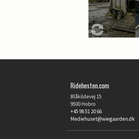
Ridehesten.com
Blåkildevej 15
9500 Hobro
+45 98 51 20 66
Mediehuset@wiegaarden.dk