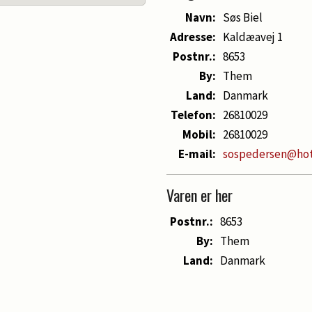
Navn:
Søs Biel
Adresse:
Kaldæavej 1
Postnr.:
8653
By:
Them
Land:
Danmark
Telefon:
26810029
Mobil:
26810029
E-mail:
sospedersen@hot
Varen er her
Postnr.:
8653
By:
Them
Land:
Danmark