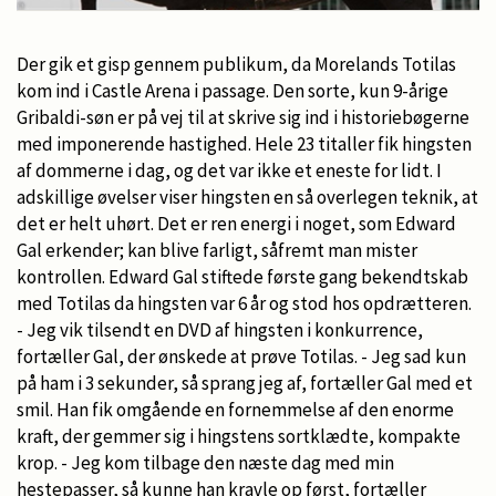
Der gik et gisp gennem publikum, da Morelands Totilas
kom ind i Castle Arena i passage. Den sorte, kun 9-årige
Gribaldi-søn er på vej til at skrive sig ind i historiebøgerne
med imponerende hastighed. Hele 23 titaller fik hingsten
af dommerne i dag, og det var ikke et eneste for lidt. I
adskillige øvelser viser hingsten en så overlegen teknik, at
det er helt uhørt. Det er ren energi i noget, som Edward
Gal erkender; kan blive farligt, såfremt man mister
kontrollen. Edward Gal stiftede første gang bekendtskab
med Totilas da hingsten var 6 år og stod hos opdrætteren.
- Jeg vik tilsendt en DVD af hingsten i konkurrence,
fortæller Gal, der ønskede at prøve Totilas. - Jeg sad kun
på ham i 3 sekunder, så sprang jeg af, fortæller Gal med et
smil. Han fik omgående en fornemmelse af den enorme
kraft, der gemmer sig i hingstens sortklædte, kompakte
krop. - Jeg kom tilbage den næste dag med min
hestepasser, så kunne han kravle op først, fortæller