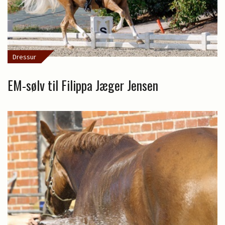
Dressur
EM-sølv til Filippa Jæger Jensen