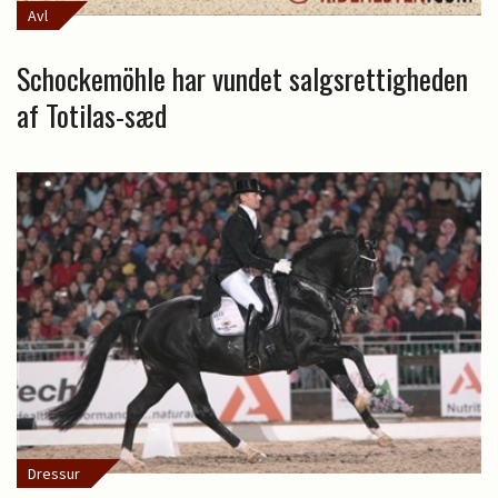
Avl
Schockemöhle har vundet salgsrettigheden
af Totilas-sæd
Dressur