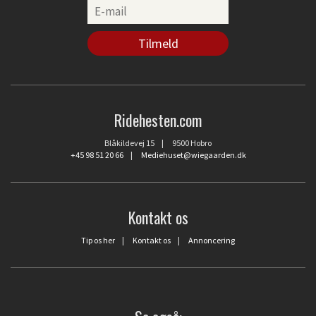
Ridehesten.com
Blåkildevej 15 | 9500 Hobro
+45 98 51 20 66
|
Mediehuset@wiegaarden.dk
Kontakt os
Tip os her
|
Kontakt os
|
Annoncering