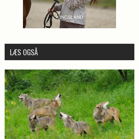
LÆS OGSÅ