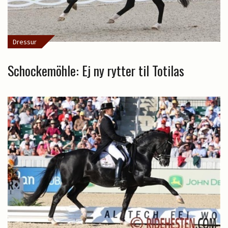
Dressur
Schockemöhle: Ej ny rytter til Totilas