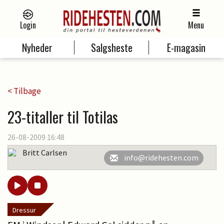
Login
Menu
Nyheder
Salgsheste
E-magasin
< Tilbage
23-titaller til Totilas
26-08-2009 16:48
Britt Carlsen
info@ridehesten.com
Dressur