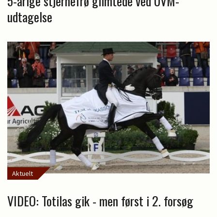
5-årige stjernefrø glimtede ved UVM-
udtagelse
Aktuelt
VIDEO: Totilas gik - men først i 2. forsøg