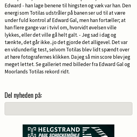
Edward - han lage benene til hingsten og væk var han. Den
energi som Totilas udstråler på banen ser ud til at være
under fuld kontrol af Edward Gal, men han fortæller; at
han flere gange var i tvivl om, hvorvidt øvelsen ville
lykkes, eller det ville gå helt galt. - Jeg sad i dag og
tænkte, det går ikke...jo det gjorde det alligevel. Det var
en vidunderlig test, selvom Totilas blev lidt spændt over
at høre fotografernes klikken. Da jeg så min score blev jeg
meget lettet. Se galleriet med billeder fra Edward Gal og
Moorlands Totilas rekord ridt.
Del nyheden på: