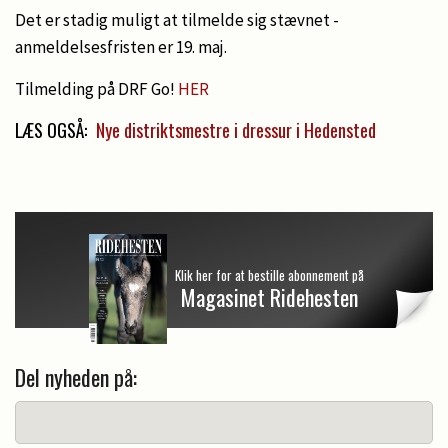
Det er stadig muligt at tilmelde sig stævnet -
anmeldelsesfristen er 19. maj.
Tilmelding på DRF Go!
HER
LÆS OGSÅ:
Nye distriktsmestre i dressur i Hedensted
Klik her for at bestille abonnement på
Magasinet Ridehesten
Del nyheden på: