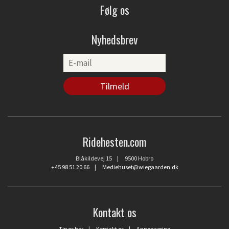
Følg os
Nyhedsbrev
Ridehesten.com
Blåkildevej 15 | 9500 Hobro
+45 98 51 20 66
|
Mediehuset@wiegaarden.dk
Kontakt os
Tip os her
|
Kontakt os
|
Annoncering