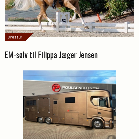
Dressur
EM-sølv til Filippa Jæger Jensen