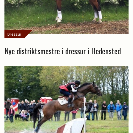
Dressur
Nye distriktsmestre i dressur i Hedensted