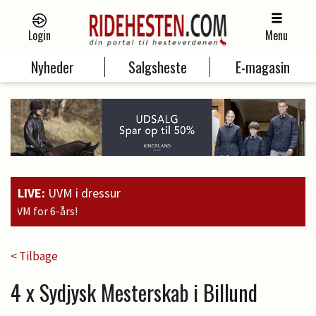
Login
Menu
Nyheder
Salgsheste
E-magasin
LIVE:
UVM i dressur
19:00
Guld til Fau
< Tilbage
4 x Sydjysk Mesterskab i Billund