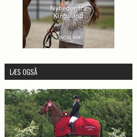
LÆS OGSÅ