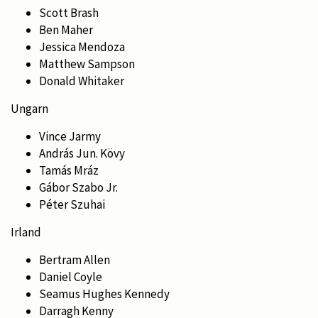
Scott Brash
Ben Maher
Jessica Mendoza
Matthew Sampson
Donald Whitaker
Ungarn
Vince Jarmy
András Jun. Kövy
Tamás Mráz
Gábor Szabo Jr.
Péter Szuhai
Irland
Bertram Allen
Daniel Coyle
Seamus Hughes Kennedy
Darragh Kenny