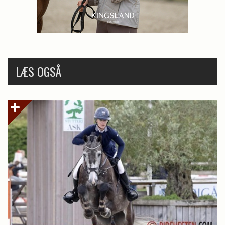
LÆS OGSÅ