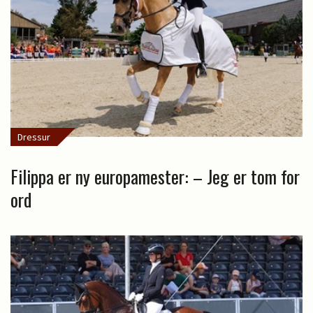
Dressur
Filippa er ny europamester: – Jeg er tom for
ord