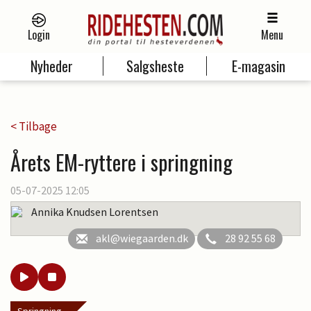
Login
Menu
Nyheder
Salgsheste
E-magasin
< Tilbage
Årets EM-ryttere i springning
05-07-2025 12:05
Annika Knudsen Lorentsen
akl@wiegaarden.dk
28 92 55 68