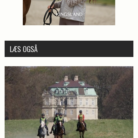
LÆS OGSÅ