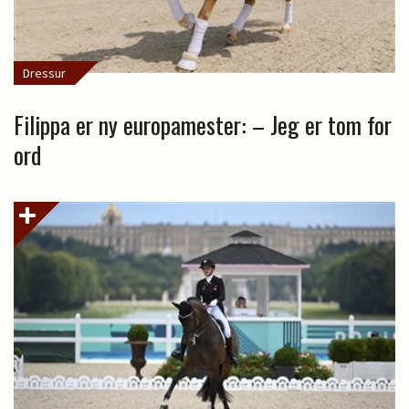
Dressur
Filippa er ny europamester: – Jeg er tom for
ord