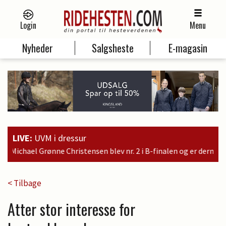
Login
Menu
Nyheder
Salgsheste
E-magasin
LIVE:
UVM i dressur
r. 2 i B-finalen og er dermed kvalificeret til søndagens finale
< Tilbage
Atter stor interesse for