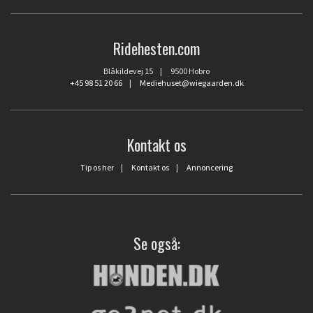
Ridehesten.com
Blåkildevej 15 | 9500 Hobro
+45 98 51 20 66
|
Mediehuset@wiegaarden.dk
Kontakt os
Tip os her
|
Kontakt os
|
Annoncering
Se også: