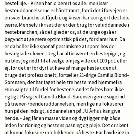
hestelinje. - Krisen har jo berørt os alle, men især
hesteuddannelserne er hårdt ramt, fordi det i forvejen er
en svær branche at få job i, og krisen har kun gjort det hele
værre. Men selv i krisetider er der brug for veluddannede i
hestebranchen, så det glæder os, at de unge også er
begyndt at se mere optimistisk på det, forklarer hun. Da
er da heller ikke spor af pessimisme at spore hos de
hesteglade elever. - Jeg har altid været en hestepige, og
nu blev jeg nødt til at vælge om jeg ville det 100 pct. eller
ej, for det er for dyrt at have så mange heste uden at
bruge det professionelt, fortæller 21-årige Camilla Blønd-
Sørensen, der har taget hele tre heste med hjemmefra.
Hun valgte til fordel for hestene. Andet føltes bare ikke
rigtigt. På sigt vil Camilla Blønd-Sørensen gerne søge ind
på træner-/berideruddannelsen, men lige nu fokuserer
hun på den indsigt, uddannelsen på JU Århus kan give
hende. - Jeg får en masse viden og dygtiggør mig både
inden for ridning og hestens pasning og pleje. Det er skønt
at kunne fokusere udelukkende på heste. Før havde jeg jo