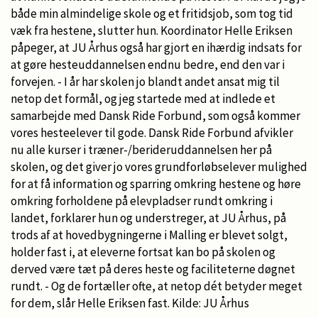
både min almindelige skole og et fritidsjob, som tog tid
væk fra hestene, slutter hun. Koordinator Helle Eriksen
påpeger, at JU Århus også har gjort en ihærdig indsats for
at gøre hesteuddannelsen endnu bedre, end den var i
forvejen. - I år har skolen jo blandt andet ansat mig til
netop det formål, og jeg startede med at indlede et
samarbejde med Dansk Ride Forbund, som også kommer
vores hesteelever til gode. Dansk Ride Forbund afvikler
nu alle kurser i træner-/berideruddannelsen her på
skolen, og det giver jo vores grundforløbselever mulighed
for at få information og sparring omkring hestene og høre
omkring forholdene på elevpladser rundt omkring i
landet, forklarer hun og understreger, at JU Århus, på
trods af at hovedbygningerne i Malling er blevet solgt,
holder fast i, at eleverne fortsat kan bo på skolen og
derved være tæt på deres heste og faciliteterne døgnet
rundt. - Og de fortæller ofte, at netop dét betyder meget
for dem, slår Helle Eriksen fast. Kilde: JU Århus