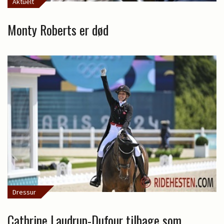
Aktuelt
Monty Roberts er død
Dressur
Cathrine Laudrup-Dufour tilbage som