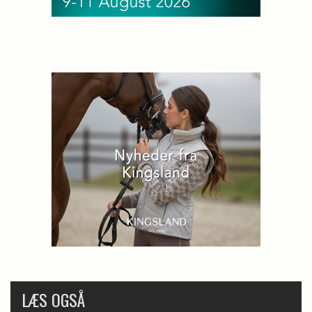
LÆS OGSÅ