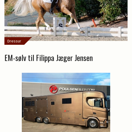
Dressur
EM-sølv til Filippa Jæger Jensen