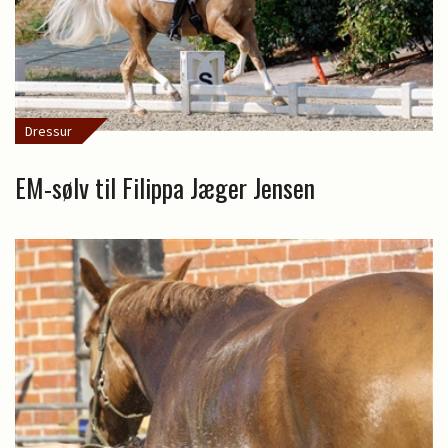
Dressur
EM-sølv til Filippa Jæger Jensen