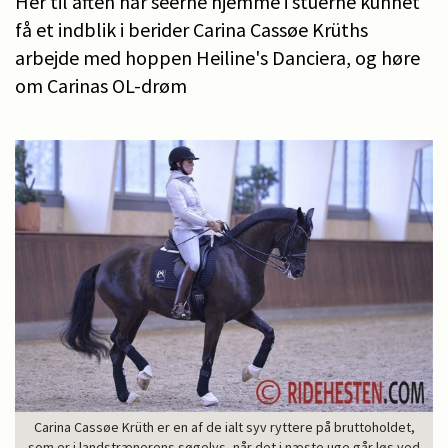
Her til aften har seerne hjemme i stuerne kunnet
få et indblik i berider Carina Cassøe Krüths
arbejde med hoppen Heiline's Danciera, og høre
om Carinas OL-drøm
Carina Cassøe Krüth er en af de ialt syv ryttere på bruttoholdet,
som er i landstrænerens søgelys, når det i næste uge går løs ved