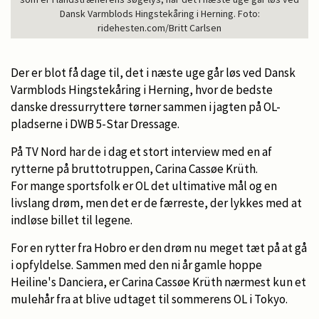
Dansk Varmblods Hingstekåring i Herning. Foto:
ridehesten.com/Britt Carlsen
Der er blot få dage til, det i næste uge går løs ved Dansk
Varmblods Hingstekåring i Herning, hvor de bedste
danske dressurryttere tørner sammen i jagten på OL-
pladserne i DWB 5-Star Dressage.
På TV Nord har de i dag et stort interview med en af
rytterne på bruttotruppen, Carina Cassøe Krüth.
For mange sportsfolk er OL det ultimative mål og en
livslang drøm, men det er de færreste, der lykkes med at
indløse billet til legene.
For en rytter fra Hobro er den drøm nu meget tæt på at gå
i opfyldelse. Sammen med den ni år gamle hoppe
Heiline's Danciera, er Carina Cassøe Krüth nærmest kun et
mulehår fra at blive udtaget til sommerens OL i Tokyo.