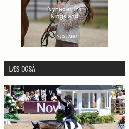
LÆS OGSÅ