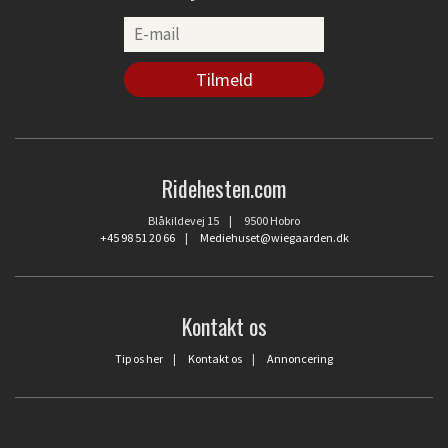
Ridehesten.com
Blåkildevej 15 | 9500 Hobro
+45 98 51 20 66
|
Mediehuset@wiegaarden.dk
Kontakt os
Tip os her
|
Kontakt os
|
Annoncering