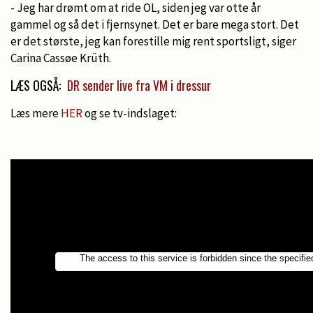
- Jeg har drømt om at ride OL, siden jeg var otte år
gammel og så det i fjernsynet. Det er bare mega stort. Det
er det største, jeg kan forestille mig rent sportsligt, siger
Carina Cassøe Krüth.
LÆS OGSÅ:
DR sender live fra VM i dressur
Læs mere
HER
og se tv-indslaget: