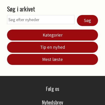
Søg i arkivet
Søg
Kategorier
Tip en nyhed
Mest læste
Følg os
Nyhedsbrev