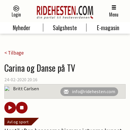
Login
Menu
Nyheder
Salgsheste
E-magasin
< Tilbage
Carina og Danse på TV
24-02-2020 20:16
Britt Carlsen
info@ridehesten.com
Avl og sport