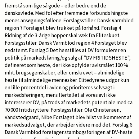
fremstå som lige så gode – eller bedre end de
danskavlede. Med føl efter fremmede forbunds hingste
menes ansøgningsføllene. Forslagsstiller: Dansk Varmblod
region 7 Forslaget blev trukket på forhånd. Forslag 4
Ridning af de 3-årige hopper skal væk fra Eliteskuet.
Forslagsstiller: Dansk Varmblod region 4 Forslaget blev
nedstemt. Forslag 5 Det henstilles at DV formulerer en
politik på markedsføring/og salg af ”DV FRITIDSHESTE”,
defineret som heste, der ikke opfylder avlsmålet 100 %
mht. brugsegenskaber, eller omskrevet – almindelige
heste til almindelige mennesker. Elitedyrene udgør kun
en lille procentdel i avlen og prioriteres selvsagt i
markedsføringen, mens flertallet af vores avl ikke
interesserer DV, på trods af markedets potentiale med ca.
70.000 fritidsryttere. Forslagsstiller: Ole Christensen,
Vandstedgaard, Nibe Forslaget blev hilst velkomment af
markedsudvalget, der arbejder videre med det. Forslag 6
Dansk Varmblod foretager stambogsføringen af DV-heste