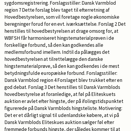
sygdomsregistrering. Forslagsstiller: Dansk Varmblod
region 7 Dette forslag blev taget til efterretning af
Hovedbestyrelsen, som vil foretage nogle økonomiske
beregninger forud for en evt. iværksættelse. Forslag 2 Det
henstilles til hovedbestyrelsen at drage omsorg for, at
WBFSH får harmoniseret hingstematerialprøven i de
forskellige forbund, så den kan godkendes alle
medlemsforbund imellem. Indtil da pålægges det
hovedbestyrelsen at tilrettelægge den danske
hingstematerialprøve, så den kan godkendes i de mest
betydningsfulde europæiske forbund. Forslagsstiller:
Dansk Varmblod region 4 Forslaget blev trukket efter en
god debat. Forslag 3 Det henstilles til Dansk Varmblods
hovedbestyrelse at foranledige, at føl på Eliteskuets
auktion er avlet efter hingste, der på ifolingstidspunktet
figurerede på Dansk Varmblods hingsteliste. Motivering:
Det er et dårligt signal til udenlandske købere, at vi på
Dansk Varmblods Eliteskues auktion sælger føl efter
fremmede forbunds hingste, der således kommer til at