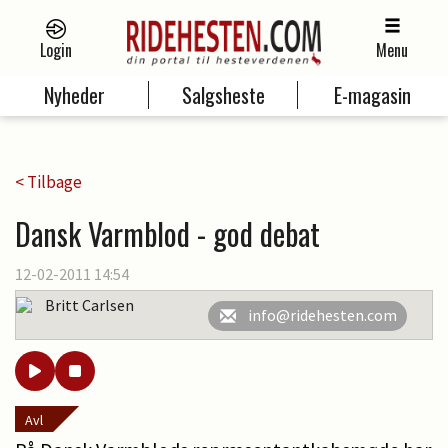
Login
Menu
Nyheder
Salgsheste
E-magasin
< Tilbage
Dansk Varmblod - god debat
12-02-2011 14:54
Britt Carlsen
info@ridehesten.com
Avl