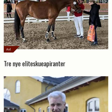
Avl
Tre nye eliteskueapiranter