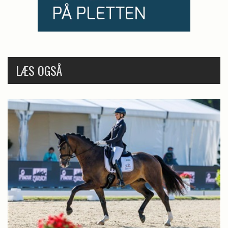
LÆS OGSÅ