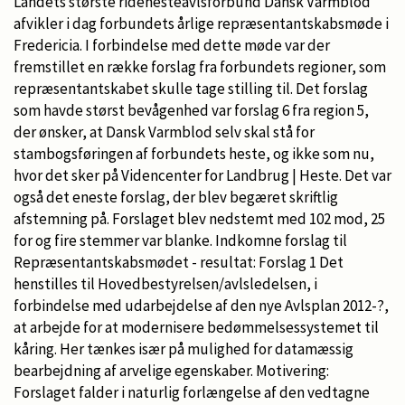
Landets største ridehesteavlsforbund Dansk Varmblod
afvikler i dag forbundets årlige repræsentantskabsmøde i
Fredericia. I forbindelse med dette møde var der
fremstillet en række forslag fra forbundets regioner, som
repræsentantskabet skulle tage stilling til. Det forslag
som havde størst bevågenhed var forslag 6 fra region 5,
der ønsker, at Dansk Varmblod selv skal stå for
stambogsføringen af forbundets heste, og ikke som nu,
hvor det sker på Videncenter for Landbrug | Heste. Det var
også det eneste forslag, der blev begæret skriftlig
afstemning på. Forslaget blev nedstemt med 102 mod, 25
for og fire stemmer var blanke. Indkomne forslag til
Repræsentantskabsmødet - resultat: Forslag 1 Det
henstilles til Hovedbestyrelsen/avlsledelsen, i
forbindelse med udarbejdelse af den nye Avlsplan 2012-?,
at arbejde for at modernisere bedømmelsessystemet til
kåring. Her tænkes især på mulighed for datamæssig
bearbejdning af arvelige egenskaber. Motivering:
Forslaget falder i naturlig forlængelse af den vedtagne