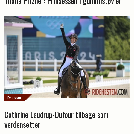
Thalia Pitzner: Prinsessen i gummistøvler
Dressur
Cathrine Laudrup-Dufour tilbage som
verdensetter