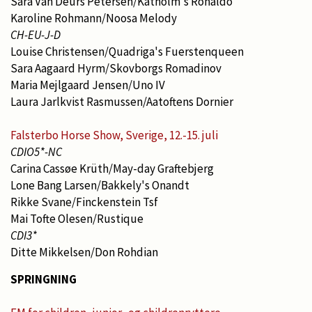
Sara Van Deurs Petersen/Katholm's Ronaldo
Karoline Rohmann/Noosa Melody
CH-EU-J-D
Louise Christensen/Quadriga's Fuerstenqueen
Sara Aagaard Hyrm/Skovborgs Romadinov
Maria Mejlgaard Jensen/Uno IV
Laura Jarlkvist Rasmussen/Aatoftens Dornier
Falsterbo Horse Show, Sverige, 12.-15. juli
CDIO5*-NC
Carina Cassøe Krüth/May-day Graftebjerg
Lone Bang Larsen/Bakkely's Onandt
Rikke Svane/Finckenstein Tsf
Mai Tofte Olesen/Rustique
CDI3*
Ditte Mikkelsen/Don Rohdian
SPRINGNING