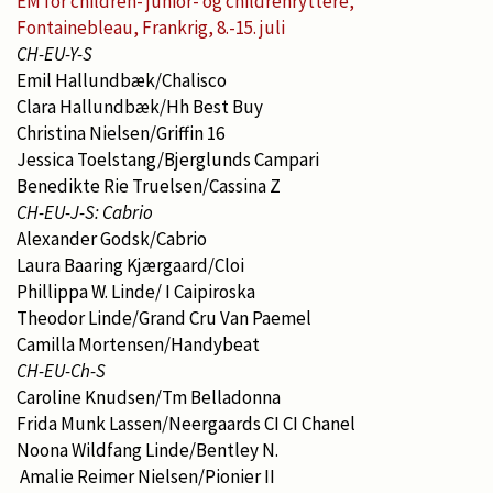
EM for children- junior- og childrenryttere,
Fontainebleau, Frankrig, 8.-15. juli
CH-EU-Y-S
Emil Hallundbæk/Chalisco
Clara Hallundbæk/Hh Best Buy
Christina Nielsen/Griffin 16
Jessica Toelstang/Bjerglunds Campari
Benedikte Rie Truelsen/Cassina Z
CH-EU-J-S: Cabrio
Alexander Godsk/Cabrio
Laura Baaring Kjærgaard/Cloi
Phillippa W. Linde/ I Caipiroska
Theodor Linde/Grand Cru Van Paemel
Camilla Mortensen/Handybeat
CH-EU-Ch-S
Caroline Knudsen/Tm Belladonna
Frida Munk Lassen/Neergaards CI CI Chanel
Noona Wildfang Linde/Bentley N.
Amalie Reimer Nielsen/Pionier II