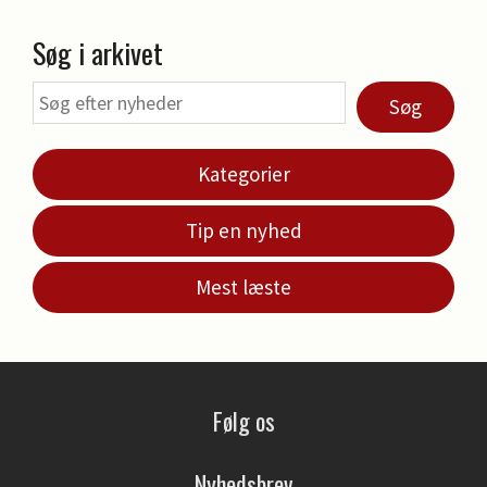
Søg i arkivet
Søg
Kategorier
Tip en nyhed
Mest læste
Følg os
Nyhedsbrev