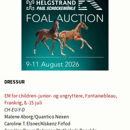
DRESSUR
EM for children- junior- og ungryttere, Fontainebleau,
Frankrig, 8.-15. juli
CH-EU-Y-D
Malene Aborg/Quantico Nexen
Caroline T. Elsner/Alskenz Firfod