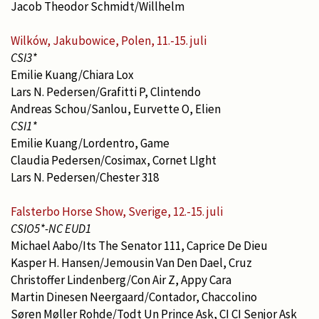
Jacob Theodor Schmidt/Willhelm
Wilków, Jakubowice, Polen, 11.-15. juli
CSI3*
Emilie Kuang/Chiara Lox
Lars N. Pedersen/Grafitti P, Clintendo
Andreas Schou/Sanlou, Eurvette O, Elien
CSI1*
Emilie Kuang/Lordentro, Game
Claudia Pedersen/Cosimax, Cornet LIght
Lars N. Pedersen/Chester 318
Falsterbo Horse Show, Sverige, 12.-15. juli
CSIO5*-NC EUD1
Michael Aabo/Its The Senator 111, Caprice De Dieu
Kasper H. Hansen/Jemousin Van Den Dael, Cruz
Christoffer Lindenberg/Con Air Z, Appy Cara
Martin Dinesen Neergaard/Contador, Chaccolino
Søren Møller Rohde/Todt Un Prince Ask, CI CI Senjor Ask