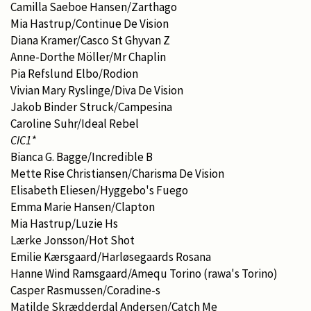
Camilla Saeboe Hansen/Zarthago
Mia Hastrup/Continue De Vision
Diana Kramer/Casco St Ghyvan Z
Anne-Dorthe Möller/Mr Chaplin
Pia Refslund Elbo/Rodion
Vivian Mary Ryslinge/Diva De Vision
Jakob Binder Struck/Campesina
Caroline Suhr/Ideal Rebel
CIC1*
Bianca G. Bagge/Incredible B
Mette Rise Christiansen/Charisma De Vision
Elisabeth Eliesen/Hyggebo's Fuego
Emma Marie Hansen/Clapton
Mia Hastrup/Luzie Hs
Lærke Jonsson/Hot Shot
Emilie Kærsgaard/Harløsegaards Rosana
Hanne Wind Ramsgaard/Amequ Torino (rawa's Torino)
Casper Rasmussen/Coradine-s
Matilde Skrædderdal Andersen/Catch Me