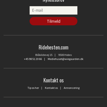
Ridehesten.com
Blåkildevej 15 | 9500 Hobro
+45 98 51 20 66
|
Mediehuset@wiegaarden.dk
Kontakt os
Tip os her
|
Kontakt os
|
Annoncering