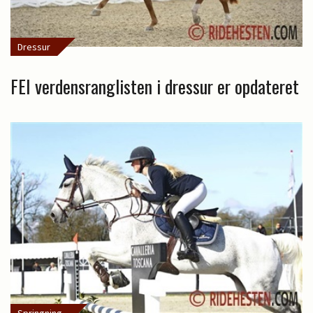
Dressur
FEI verdensranglisten i dressur er opdateret