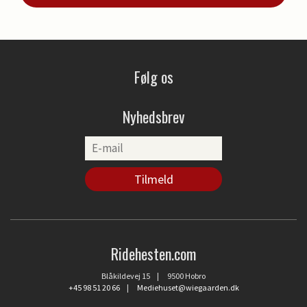
Følg os
Nyhedsbrev
Ridehesten.com
Blåkildevej 15 | 9500 Hobro
+45 98 51 20 66
|
Mediehuset@wiegaarden.dk