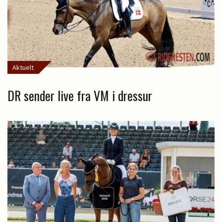
Aktuelt
DR sender live fra VM i dressur