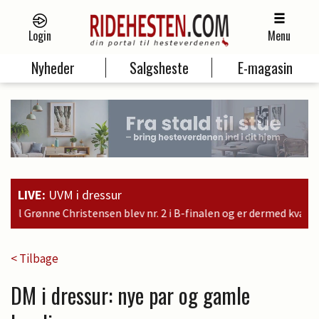
Login
Menu
Nyheder
Salgsheste
E-magasin
LIVE:
UVM i dressur
2 i B-finalen og er dermed kvalificeret til søndagens finale
< Tilbage
DM i dressur: nye par og gamle