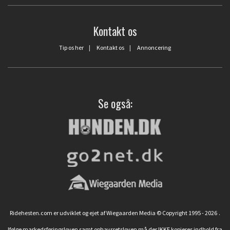
Kontakt os
Tip os her
|
Kontakt os
|
Annoncering
Se også:
Ridehesten.com er udviklet og ejet af Wiegaarden Media © Copyright 1995 - 2026
.
Ifølge markedsføringsloven samt ophavsretsloven må der IKKE kopieres indhold fra